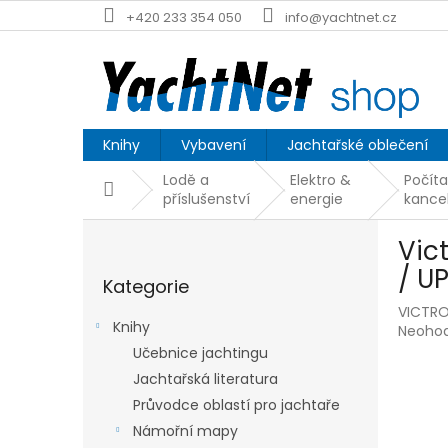
Přejít
+420 233 354 050
info@yachtnet.cz
na
obsah
Knihy
Vybavení
Jachtařské oblečení
Lodě a
Elektro &
Počít
Domů
příslušenství
energie
kance
P
Vic
o
Přeskočit
s
/ U
Kategorie
kategorie
t
VICTR
r
Knihy
Průmě
Neoho
a
hodnoc
Učebnice jachtingu
n
produk
Jachtařská literatura
n
je
í
Průvodce oblastí pro jachtaře
0,0
p
z
Námořní mapy
5