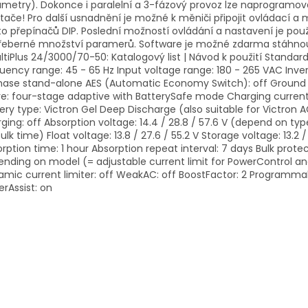
metry). Dokonce i paralelní a 3-fázový provoz lze naprogramov
tače! Pro další usnadnění je možné k měniči připojit ovládací a 
o přepínačů DIP. Poslední možností ovládání a nastavení je pou
řeberné množství paramerů. Software je možné zdarma stáhnou
ltiPlus 24/3000/70-50: Katalogový list | Návod k použití Standard
uency range: 45 - 65 Hz Input voltage range: 180 - 265 VAC Inver
ase stand-alone AES (Automatic Economy Switch): off Ground r
e: four-stage adaptive with BatterySafe mode Charging curren
ery type: Victron Gel Deep Discharge (also suitable for Victro
ging: off Absorption voltage: 14.4 / 28.8 / 57.6 V (depend on ty
ulk time) Float voltage: 13.8 / 27.6 / 55.2 V Storage voltage: 13.2
rption time: 1 hour Absorption repeat interval: 7 days Bulk protec
nding on model (= adjustable current limit for PowerControl an
mic current limiter: off WeakAC: off BoostFactor: 2 Programmabl
erAssist: on