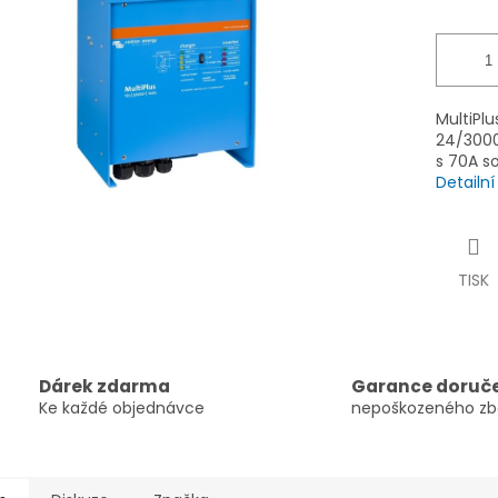
ek.
MultiPl
24/3000
s 70A s
Detailn
TISK
Dárek zdarma
Garance doruč
Ke každé objednávce
nepoškozeného zb