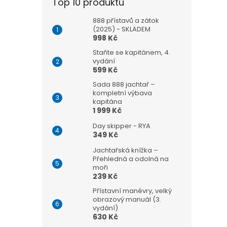
Top 10 produktů
888 přístavů a zátok
(2025) - SKLADEM
998 Kč
Staňte se kapitánem, 4.
vydání
599 Kč
Sada 888 jachtař –
kompletní výbava
kapitána
1 999 Kč
Day skipper - RYA
349 Kč
Jachtařská knížka –
Přehledná a odolná na
moři
239 Kč
Přístavní manévry, velký
obrazový manuál (3.
vydání)
630 Kč