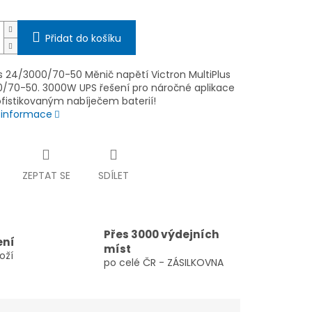
Přidat do košíku
us 24/3000/70-50 Měnič napětí Victron MultiPlus
/70-50. 3000W UPS řešení pro náročné aplikace
ofistikovaným nabíječem baterií!
í informace
ZEPTAT SE
SDÍLET
Přes 3000 výdejních
ení
míst
oží
po celé ČR - ZÁSILKOVNA