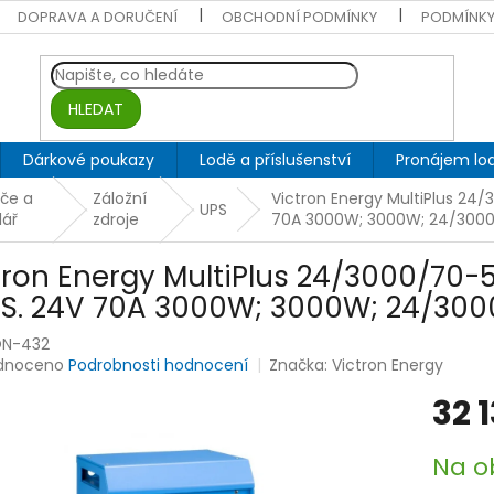
DOPRAVA A DORUČENÍ
OBCHODNÍ PODMÍNKY
PODMÍNKY
HLEDAT
Dárkové poukazy
Lodě a příslušenství
Pronájem lod
ače a
Záložní
Victron Energy MultiPlus 24/
UPS
lář
zdroje
70A 3000W; 3000W; 24/300
tron Energy MultiPlus 24/3000/70-5
PS. 24V 70A 3000W; 3000W; 24/30
ON-432
rné
dnoceno
Podrobnosti hodnocení
Značka:
Victron Energy
ení
32 
tu
Měrná
Na o
cena: