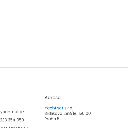
Adresa
YachtNet s.r.o.
@
yachtnet.cz
Brdlíkova 288/1e, 150 00
Praha 5
233 354 050