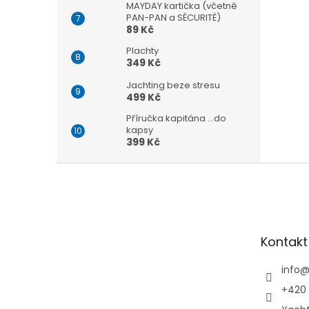
MAYDAY kartička (včetně
PAN-PAN a SÉCURITÉ)
89 Kč
Plachty
349 Kč
Jachting beze stresu
499 Kč
Příručka kapitána ...do
kapsy
399 Kč
Z
á
p
a
t
Kontakt
í
info
+420 