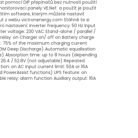
at pomocí DIP přepínačů bez nutnosti použití
monitorovací panely VE.Net a použít je použít
žitím software, kterým můžete nastavit
t z webu victronenergy.com Stáhně te si
ní nastavení: Inverter frequency: 50 Hz Input
ter voltage: 230 VAC Stand-alone / parallel /
elay: on Charger on/ off on Battery charge
t: 75% of the maximum charging current
n AGM Deep Discharge) Automatic equalisation
pe) Absorption time: up to 8 hours (depending
 / 26.4 / 52.8V (not adjustable) Repeated
tion: on AC input current limit: 50A or 16A
d PowerAssist functions) UPS feature: on
e relay: alarm function Auxiliary output: 16A