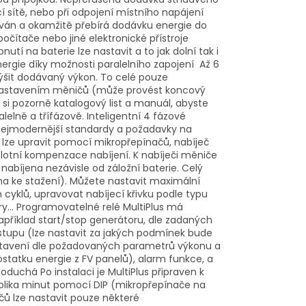
sítě, nebo při odpojení místního napájení
vován a okamžitě přebírá dodávku energie do
očítače nebo jiné elektronické přístroje
nutí na baterie lze nastavit a to jak dolní tak i
energie díky možnosti paralelního zapojení Až 6
ýšit dodávaný výkon. To celé pouze
enastavením měničů (může provést koncový
e si pozorně katalogový list a manuál, abyste
elně a třífázově. Inteligentní 4 fázové
í nejmodernější standardy a požadavky na
ky lze upravit pomocí mikropřepínačů, nabíječ
plotní kompenzace nabíjení. K nabíječi měniče
je nabíjena nezávisle od záložní baterie. Celý
ma ke stažení). Můžete nastavit maximální
 cyklů, upravovat nabíjecí křivku podle typu
try... Programovatelné relé MultiPlus má
například start/stop generátoru, dle zadaných
vstupu (lze nastavit za jakých podmínek bude
 nastavení dle požadovaných parametrů výkonu a
dostatku energie z FV panelů), alarm funkce, a
uchá Po instalaci je MultiPlus připraven k
kolika minut pomocí DIP (mikropřepínače na
čů lze nastavit pouze některé