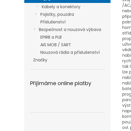
/AC/
Kabely a konektory
nebo
Pojistky, pouzdra
přip
Příslušenství
pokr
horn
Bezpečnost a nouzová výbava
stří
EPIRB a PLB
pro
uživ
AIS MOB / SART
vědě
Nouzová rádia a příslušenství
nabí
Značky
rych
tak 
lze 
nabí
Přijímáme online platby
nabí
bate
prog
para
výst
napě
komb
použ
ovl.