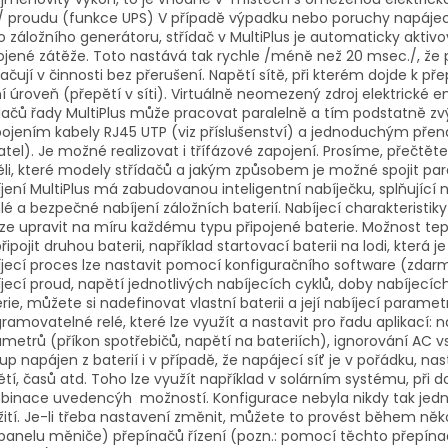
 proudu (funkce UPS) V případě výpadku nebo poruchy napájecí 
 záložního generátoru, střídač v MultiPlus je automaticky akti
ojené zátěže. Toto nastává tak rychle /méně než 20 msec./, že p
ačují v činnosti bez přerušení. Napětí sítě, při kterém dojde k přep
í úroveň (přepětí v síti). Virtuálně neomezený zdroj elektrické 
dačů řady MultiPlus může pracovat paralelně a tím podstatně zv
pojením kabely RJ45 UTP (viz příslušenství) a jednoduchým př
atel). Je možné realizovat i třífázové zapojení. Prosíme, přečtět
li, které modely střídačů a jakým způsobem je možné spojit paral
jení MultiPlus má zabudovanou inteligentní nabíječku, splňujíc
lé a bezpečné nabíjení záložních baterií. Nabíjecí charakteristi
lze upravit na míru každému typu připojené baterie. Možnost te
připojit druhou baterii, například startovací baterii na lodi, která 
jecí proces lze nastavit pomocí konfiguračního software (zdar
jecí proud, napětí jednotlivých nabíjecích cyklů, doby nabíjecích
rie, můžete si nadefinovat vlastní baterii a její nabíjecí parame
ramovatelné relé, které lze využít a nastavit pro řadu aplikací: 
metrů (příkon spotřebičů, napětí na bateriích), ignorování AC 
up napájen z baterií i v případě, že napájecí síť je v pořádku,
tí, časů atd. Toho lze využít například v solárním systému, při 
inace uvedencýh možností. Konfigurace nebyla nikdy tak jednod
ití. Je-li třeba nastavení změnit, můžete to provést během ně
 panelu měniče) přepínačů řízení (pozn.: pomocí těchto přepína