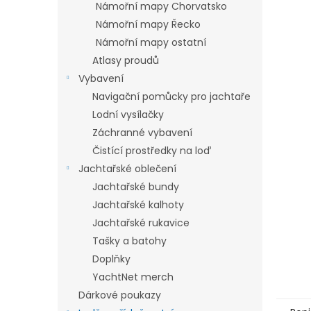
a
Námořní mapy Chorvatsko
hvězdič
n
Námořní mapy Řecko
e
Námořní mapy ostatní
l
Atlasy proudů
Vybavení
Navigační pomůcky pro jachtaře
Lodní vysílačky
Záchranné vybavení
Čistící prostředky na loď
Jachtařské oblečení
Jachtařské bundy
Jachtařské kalhoty
Jachtařské rukavice
Tašky a batohy
Doplňky
YachtNet merch
Dárkové poukazy