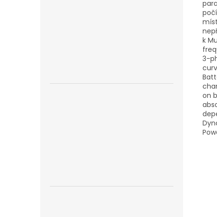
para
počí
míst
nep
k Mu
freq
3-ph
curv
Batt
char
on b
abso
depe
Dyna
Pow