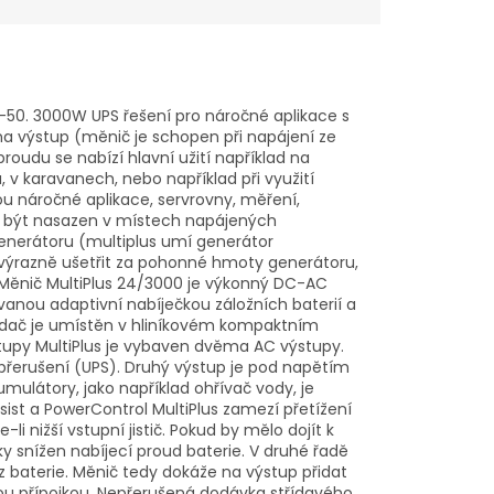
-50. 3000W UPS řešení pro náročné aplikace s
a výstup (měnič je schopen při napájení ze
oudu se nabízí hlavní užití například na
, v karavanech, nebo například při využití
u náročné aplikace, servrovny, měření,
ůže být nasazen v místech napájených
generátoru (multiplus umí generátor
 výrazně ušetřit za pohonné hmoty generátoru,
ní Měnič MultiPlus 24/3000 je výkonný DC-AC
vanou adaptivní nabíječkou záložních baterií a
ídač je umístěn v hliníkovém kompaktním
tupy MultiPlus je vybaven dvěma AC výstupy.
 přerušení (UPS). Druhý výstup je pod napětím
umulátory, jako například ohřívač vody, je
sist a PowerControl MultiPlus zamezí přetížení
 nižší vstupní jistič. Pokud by mělo dojít k
y snížen nabíjecí proud baterie. V druhé řadě
baterie. Měnič tedy dokáže na výstup přidat
ou přípojkou. Nepřerušená dodávka střídavého