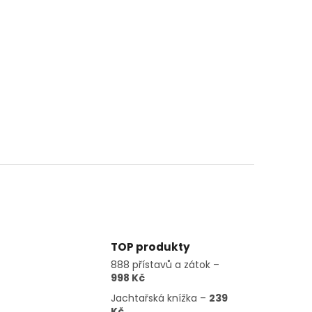
TOP produkty
888 přístavů a zátok –
998 Kč
Jachtařská knížka –
239
Kč