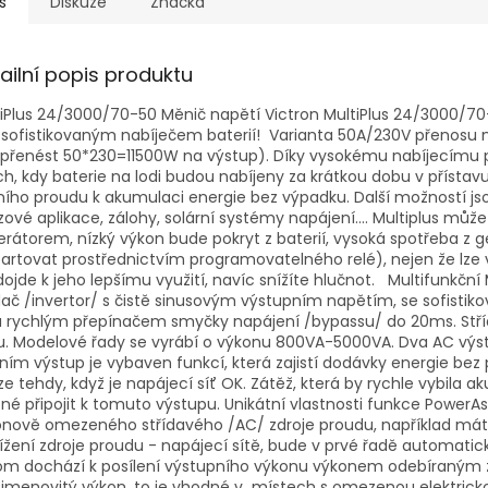
s
Diskuze
Značka
ailní popis produktu
iPlus 24/3000/70-50 Měnič napětí Victron MultiPlus 24/3000/70
sofistikovaným nabíječem baterií! Varianta 50A/230V přenosu n
 přenést 50*230=11500W na výstup). Díky vysokému nabíjecímu pr
ch, kdy baterie na lodi budou nabíjeny za krátkou dobu v přístavu
ího proudu k akumulaci energie bez výpadku. Další možností jso
ové aplikace, zálohy, solární systémy napájení.... Multiplus m
rátorem, nízký výkon bude pokryt z baterií, vysoká spotřeba z 
artovat prostřednictvím programovatelného relé), nejen že lze
dojde k jeho lepšímu využití, navíc snížíte hlučnot. Multifunkč
dač /invertor/ s čistě sinusovým výstupním napětím, se sofistiko
ra rychlým přepínačem smyčky napájení /bypassu/ do 20ms. Stř
u. Modelové řady se vyrábí o výkonu 800VA-5000VA. Dva AC výs
ním výstup je vybaven funkcí, která zajistí dodávky energie bez
e tehdy, když je napájecí síť OK. Zátěž, která by rychle vybila ak
é připojit k tomuto výstupu. Unikátní vlastnosti funkce PowerAs
nově omezeného střídavého /AC/ zdroje proudu, například máte-li
ížení zdroje proudu - napájecí sítě, bude v prvé řadě automatick
m dochází k posílení výstupního výkonu výkonem odebíraným z 
 jmenovitý výkon, to je vhodné v místech s omezenou elektrick