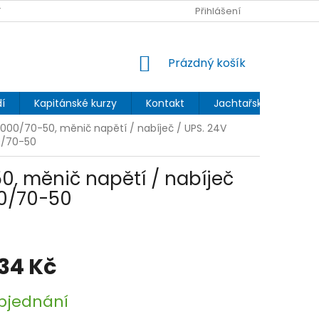
 OCHRANY OSOBNÍCH ÚDAJŮ
Přihlášení
NÁKUPNÍ
Prázdný košík
KOŠÍK
í
Kapitánské kurzy
Kontakt
Jachtařský blog
3000/70-50, měnič napětí / nabíječ / UPS. 24V
0/70-50
0, měnič napětí / nabíječ
00/70-50
134 Kč
bjednání