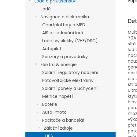
Popi
Lodě a příslušenství
Lodě
Navigace a elektronika
Det
Chartplottery a MFD
Mult
AIS a sledování lodí
70A 
Lodní vysílačky (VHF/DSC)
sítě
Autopilot
lodí
nočn
Senzory a převodníky
nouz
Elektro & energie
gene
Solární regulátory nabíjení
nast
ale 
Fotovoltaické elektrárny
stří
Solární panely a uchycení
ult
kryt
Měniče napětí
Hlav
Baterie
pouz
Auto-moto
možn
výko
Počítače a kancelář
přet
Záložní zdroje
poto
UPS
svůj