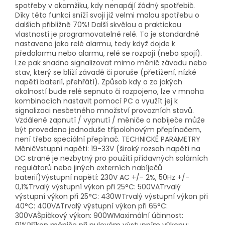
spotřeby v okamžiku, kdy nenapájí žádný spotřebič.
Díky této funkci sníží svoji již velmi malou spotřebu o
dalších přibližně 70%! Další skvělou a praktickou
vlastností je programovatelné relé. To je standardně
nastaveno jako relé alarmu, tedy když dojde k
předalarmu nebo alarmu, relé se rozpojí (nebo spojí).
Lze pak snadno signalizovat mimo měnič závadu nebo
stav, který se blíží závadě či poruše (přetížení, nízké
napětí baterií, přehřátí). Způsob kdy a za jakých
okolností bude relé sepnuto či rozpojeno, lze v mnoha
kombinacích nastavit pomocí PC a využít jej k
signalizaci nesčetného množství provozních stavů.
Vzdálené zapnutí / vypnutí / měniče a nabíječe může
být provedeno jednoduše třípolohovým přepínačem,
není třeba speciální přepínač. TECHNICKÉ PARAMETRY
MěničVstupní napětí: 19-33V (široký rozsah napětí na
DC straně je nezbytný pro použití přídavných solárních
regulátorů nebo jiných externích nabíječů
baterií)Výstupní napětí: 230V AC +/- 2%, 50Hz +/-
0,1%Trvalý výstupní výkon při 25°C: 500VATrvalý
výstupní výkon při 25°C: 430WTrvalý výstupní výkon při
40°C: 400VATrvalý výstupní výkon při 65°C:
300VAŠpičkový výkon: 900WMaximální účinnost: