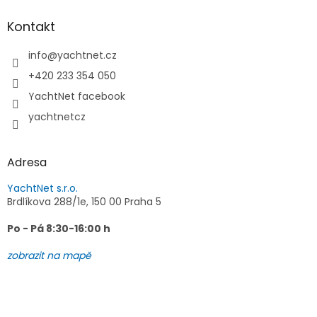
p
a
Kontakt
t
í
info
@
yachtnet.cz
+420 233 354 050
YachtNet facebook
yachtnetcz
Adresa
YachtNet s.r.o.
Brdlíkova 288/1e, 150 00 Praha 5
Po - Pá 8:30-16:00 h
zobrazit na mapě