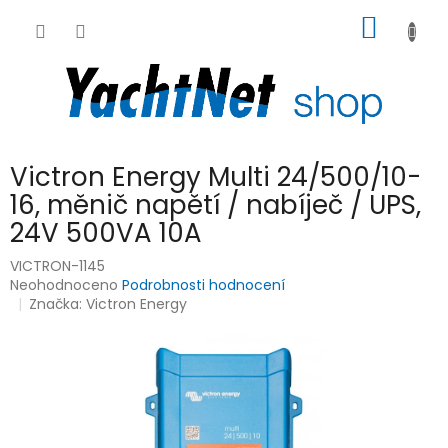
Přejít
NÁKUP
na
obsah
KOŠÍK
Victron Energy Multi 24/500/10-
16, měnič napětí / nabíječ / UPS,
24V 500VA 10A
VICTRON-1145
Průměrné
Neohodnoceno
Podrobnosti hodnocení
hodnocení
Značka:
Victron Energy
produktu
je
0,0
z
5
hvězdiček.