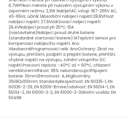
91%Příkon měniče při nulovém výstupním výkonu:
6,7WPříkon měniče při nulovém výstupním výkonu v
úsporném režimu: 2,3W NabíječAC vstup: 187-265V AC,
45-65Hz, účiník 1Absorbční nabíjecí napětí:28,8VFloat
nabíjecí napětí: 27,6VUdržovací naíjecí napětí:
26,4VNabíjecí proud při 25°C: 10A
(nastavitelné)Nabíjecí proud druhé baterie
(standardně startovací baterie):1ATeplotní sensor pro
kompenzaci nabíjecího napětí: Ano
VšeobecněProgramovací relé: AnoOchrany: Zkrat na
výstupu, přetížení, podpětí a přepětí baterie, přehřátí,
chybné napětí na výstupu, zvlnění vstupního DC
napětí.Pracovní teplota: -40°C až + 60°C, chlazení
ventilátoremVlhkost: 95% nekondenzujícíPřipojení
baterie: 10mm2Hmotnost: 4,4KgRozměry:
311x182x100mm StandardyBezpečnost: EN 60335-1, EN
60335-2-29, EN 62109-1Emise/odolnost: EN 55014-1, EN
55014-2, EN 61000-3-2, EN 61000-3-3Silniční vozilda: EN
50498
Z
á