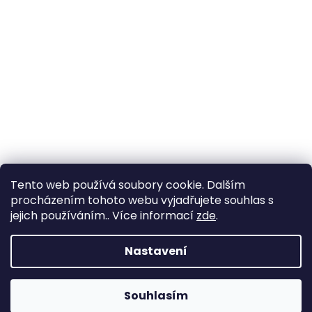
Tento web používá soubory cookie. Dalším
procházením tohoto webu vyjadřujete souhlas s
jejich používáním.. Více informací
zde
.
Vytvořil Shoptet
Nastavení
Copyright 2026
YachtNet shop
. Všechna práva
Souhlasím
vyhrazena.