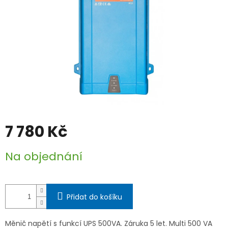
7 780 Kč
Měrná
Na objednání
cena:
Přidat do košíku
Měnič napětí s funkcí UPS 500VA. Záruka 5 let. Multi 500 VA