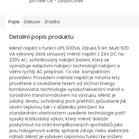
po celé ČR - ZÁSILKOVNA
Popis
Diskuze
Značka
Detailní popis produktu
Měnič napětí s funkcí UPS 500VA. Záruka 5 let. Multi 500
VA výkonný čistě sínusový měnič napětí z 24V DC na
230V AC, sofistikovaný nabíječ baterií, který se
vyznačuje adaptivní nabíjecí technologií nabíjení a
velmi rychlý AC přepínač. To vše kompaktním
provedení. Provedení měniče napětí je mnoha lety
prověřené a osvědčené řešení od Victron Energy:
kombinovaná technologie vysokofrekvenční měnič s
toroidním transformátorem na výstupu. Měnič je
odolný zkratu, ochráněný proti přehřátí způsobené jak
okolní teplotou tak i v důsledku přetížení. Ke
standardním vlastnostem uvedené technologie patří
vysoký krátkodobý výkon, který měnič dokáže
poskytnout na start komplikovaných spotřebičů jako
jsou halogenová světla, spínané zdroje, nebo elektrická
nářadí. Měnič je vybaven úspornou funkcí ke snížení