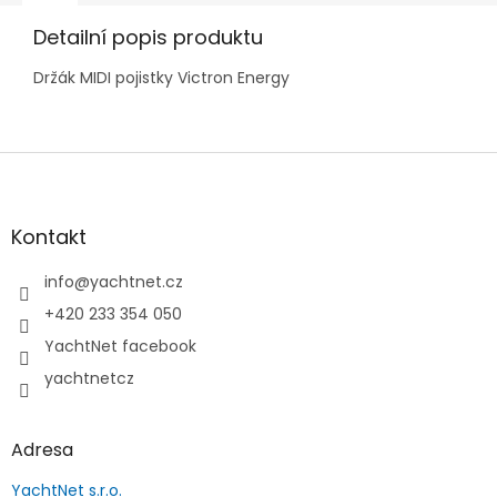
Detailní popis produktu
Držák MIDI pojistky Victron Energy
Z
á
p
a
Kontakt
t
í
info
@
yachtnet.cz
+420 233 354 050
YachtNet facebook
yachtnetcz
Adresa
YachtNet s.r.o.