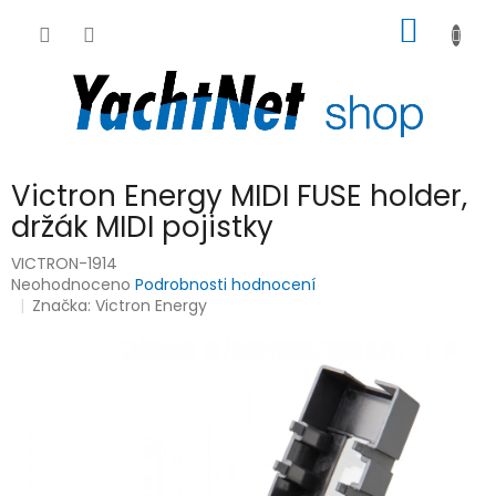
Přejít
NÁKUP
na
obsah
KOŠÍK
Victron Energy MIDI FUSE holder,
držák MIDI pojistky
VICTRON-1914
Průměrné
Neohodnoceno
Podrobnosti hodnocení
hodnocení
Značka:
Victron Energy
produktu
je
0,0
z
5
hvězdiček.