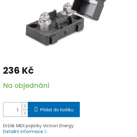
236 Kč
Měrná
Na objednání
cena:
Přidat do košíku
Držák MIDI pojistky Victron Energy
Detailní informace