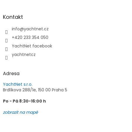
á
p
a
Kontakt
t
í
info
@
yachtnet.cz
+420 233 354 050
YachtNet facebook
yachtnetcz
Adresa
YachtNet s.r.o.
Brdlíkova 288/1e, 150 00 Praha 5
Po - Pá 8:30-16:00 h
zobrazit na mapě