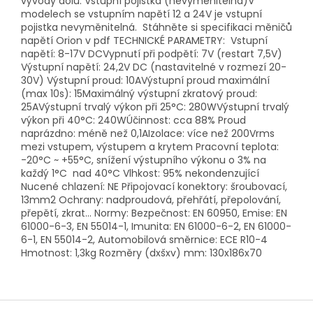
vývody dolů. Vstupní pojistka (nevyměnitelná)V
modelech se vstupním napětí 12 a 24V je vstupní
pojistka nevyměnitelná. Stáhněte si specifikaci měničů
napětí Orion v pdf TECHNICKÉ PARAMETRY: Vstupní
napětí: 8-17V DCVypnutí při podpětí: 7V (restart 7,5V)
Výstupní napětí: 24,2V DC (nastavitelné v rozmezí 20-
30V) Výstupní proud: 10AVýstupní proud maximální
(max 10s): 15Maximálný výstupní zkratový proud:
25AVýstupní trvalý výkon při 25°C: 280WVýstupní trvalý
výkon při 40°C: 240WÚčinnost: cca 88% Proud
naprázdno: méně než 0,1AIzolace: více než 200Vrms
mezi vstupem, výstupem a krytem Pracovní teplota:
-20°C ~ +55°C, snížení výstupního výkonu o 3% na
každý 1°C nad 40°C Vlhkost: 95% nekondenzující
Nucené chlazení: NE Připojovací konektory: šroubovací,
13mm2 Ochrany: nadproudová, přehřátí, přepolování,
přepětí, zkrat... Normy: Bezpečnost: EN 60950, Emise: EN
61000-6-3, EN 55014-1, Imunita: EN 61000-6-2, EN 61000-
6-1, EN 55014-2, Automobilová směrnice: ECE R10-4
Hmotnost: 1,3kg Rozměry (dxšxv) mm: 130x186x70
Z