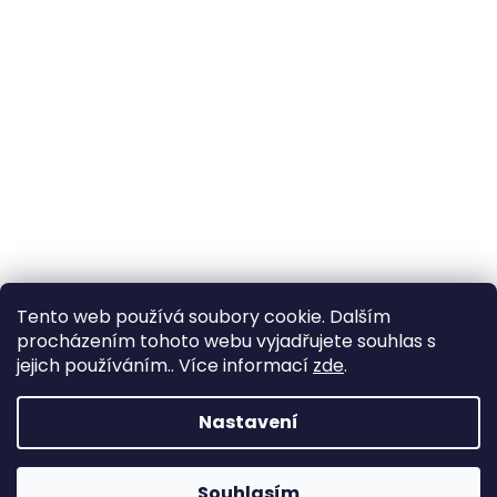
Tento web používá soubory cookie. Dalším
procházením tohoto webu vyjadřujete souhlas s
jejich používáním.. Více informací
zde
.
Vytvořil Shoptet
Nastavení
Copyright 2026
YachtNet shop
. Všechna práva
Souhlasím
vyhrazena.