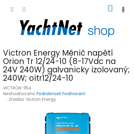
Přejít
NÁKUP
na
obsah
KOŠÍK
Victron Energy Měnič napětí
Orion Tr 12/24-10 (8-17Vdc na
24V 240W) galvanicky izolovaný;
240W; oitr12/24-10
VICTRON-1154
Průměrné
Neohodnoceno
Podrobnosti hodnocení
hodnocení
Značka:
Victron Energy
produktu
je
0,0
z
5
hvězdiček.