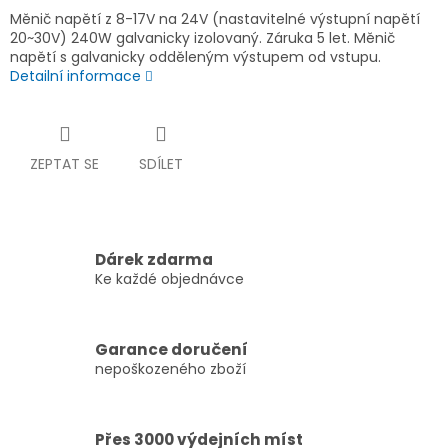
Měnič napětí z 8-17V na 24V (nastavitelné výstupní napětí
20~30V) 240W galvanicky izolovaný. Záruka 5 let. Měnič
napětí s galvanicky odděleným výstupem od vstupu.
Detailní informace
ZEPTAT SE
SDÍLET
Dárek zdarma
Ke každé objednávce
Garance doručení
nepoškozeného zboží
Přes 3000 výdejních míst