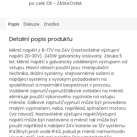
po celé ČR - ZÁSILKOVNA
Popis
Diskuze
Značka
Detailní popis produktu
Měnič napětí z 8-17V na 24V (nastavitelné výstupní
napětí 20~30V) 240W galvanicky izolovaný. Záruka 5
let. Měnič napětí s galvanicky odděleným výstupem od
vstupu. Hlavní oblastí použití jsou: manipulační
technika, drážní systémy, stejnosměrné solární a
napájecí systémy s vysokým požadavkem na
spolehlivost a maximální bezpečnost v provozu.
Vzdálené zapnutí/vypnutíDálkové ovládání na měniči
eliminuje použití výkonového vypínače na vstupu
měniče. Dálkové zapnutí/vypnutí může být provedeno
malým vypínačem, nebo, například, spínačem motoru
(viz návod). Nastavitelné výstupní napětíVýstupní
napětí může být nastaveno a měnič tak může být
použit například k nabíjení 24V baterie ve 12V systému.
IP43Krytí proti vodě IP43, pokud je měnič namontován