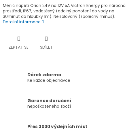
Měnič napětí Orion 24V na 12V 5A Victron Energy pro náročná
prostředí, IP67, vodotěsný (odolný ponoření do vody na
30minut do hloubky 1m). Neizolovaný (společný mínus).
Detailní informace
ZEPTAT SE
SDÍLET
Dárek zdarma
Ke každé objednávce
Garance doručení
nepoškozeného zboží
Přes 3000 výdejních míst