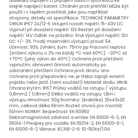
důsledku odpojení či připojení dalších spotřebičů ke
stejné napájecí baterii. Chráněn proti přehřátí Může být
použit i v teplém prostředí, jako jsou například
strojovny, detaily viz specifikace. TECHNICKÉ PARAMETRY
ORION IP67 24/12-5 Vstupní rozsah napětí: 15-40V DC
Vypnutí při dosažení napětí: 13V Restart při dosažení
napětí: 14V Odběr na prázdno: 1mA Výstupní napětí: 12V
DC +/- 3% Trvalý maximální výstupní proud: 5A
Účinnost: 93% Zvlnění, šum: 75mV pp Pracovní teplota
(snížení výkonu o 3% na každý °C nad 40°C): -20°C až
+70°C (plný výkon do 40°C) Ochrana proti přetížení:
vypnutím, obnovení činnosti automaticky po
odstranění přetížení Ochrana proti zkratu: ano
Ochrana proti přepolování: ne, je třeba zapojit externí
pojistku nebo jistič (není součástí) Materiál obalu: Hliník
Ohrana krytím: IP67 Průřez vodičů na vstupu / výstupu:
0,8mm2 / 0,8mm2 Délka vodičů na vstupu: 1,8m i
výstupu Hmotnost: 50g Rozměry: (krabička) 25x43x20
mm, celková délka 61mm Rozteč otvorů pro montáž:
50mm NORMY: Bezpečnost: EN 60950
Elektromagnetická odolnost a emise: EN 61000-6-3, EN
55014-1 Předpisy pro vozidla: EN 55014-2, EN 61000-6-1,
EN 61000-6-2 Vibrace: IEC68-2-6: 10-150Hz/1.0G