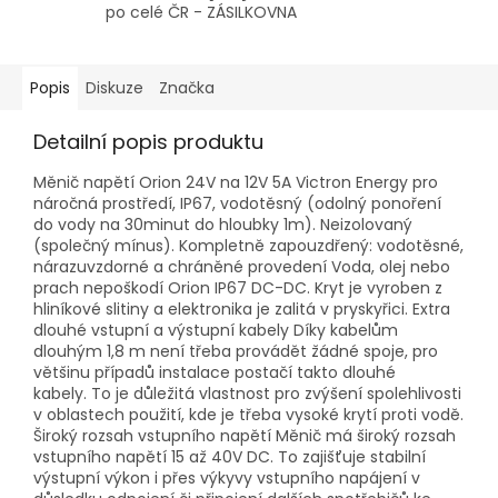
po celé ČR - ZÁSILKOVNA
Popis
Diskuze
Značka
Detailní popis produktu
Měnič napětí Orion 24V na 12V 5A Victron Energy pro
náročná prostředí, IP67, vodotěsný (odolný ponoření
do vody na 30minut do hloubky 1m). Neizolovaný
(společný mínus). Kompletně zapouzdřený: vodotěsné,
nárazuvzdorné a chráněné provedení Voda, olej nebo
prach nepoškodí Orion IP67 DC-DC. Kryt je vyroben z
hliníkové slitiny a elektronika je zalitá v pryskyřici. Extra
dlouhé vstupní a výstupní kabely Díky kabelům
dlouhým 1,8 m není třeba provádět žádné spoje, pro
většinu případů instalace postačí takto dlouhé
kabely. To je důležitá vlastnost pro zvýšení spolehlivosti
v oblastech použití, kde je třeba vysoké krytí proti vodě.
Široký rozsah vstupního napětí Měnič má široký rozsah
vstupního napětí 15 až 40V DC. To zajišťuje stabilní
výstupní výkon i přes výkyvy vstupního napájení v