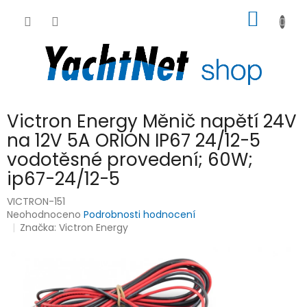
Přejít
NÁKUP
na
obsah
KOŠÍK
Victron Energy Měnič napětí 24V
na 12V 5A ORION IP67 24/12-5
vodotěsné provedení; 60W;
ip67-24/12-5
VICTRON-151
Průměrné
Neohodnoceno
Podrobnosti hodnocení
hodnocení
Značka:
Victron Energy
produktu
je
0,0
z
5
hvězdiček.