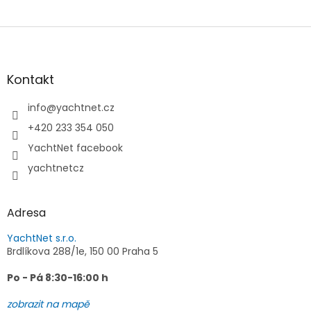
Z
á
p
a
Kontakt
t
í
info
@
yachtnet.cz
+420 233 354 050
YachtNet facebook
yachtnetcz
Adresa
YachtNet s.r.o.
Brdlíkova 288/1e, 150 00 Praha 5
Po - Pá 8:30-16:00 h
zobrazit na mapě