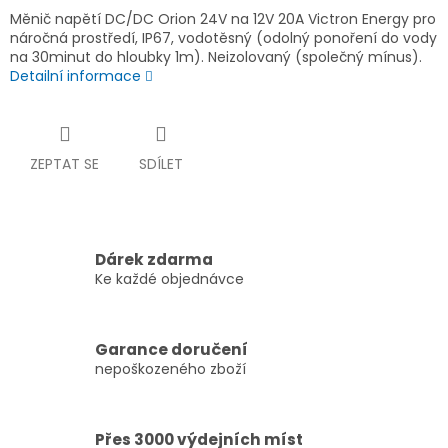
Měnič napětí DC/DC Orion 24V na 12V 20A Victron Energy pro
náročná prostředí, IP67, vodotěsný (odolný ponoření do vody
na 30minut do hloubky 1m). Neizolovaný (společný mínus).
Detailní informace
ZEPTAT SE
SDÍLET
Dárek zdarma
Ke každé objednávce
Garance doručení
nepoškozeného zboží
Přes 3000 výdejních míst