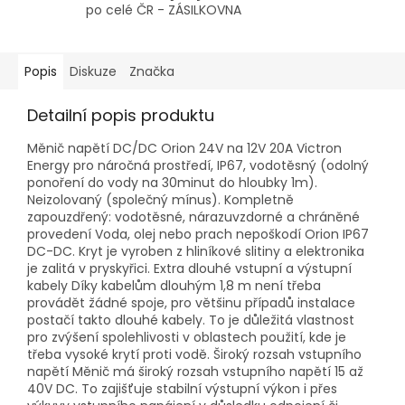
po celé ČR - ZÁSILKOVNA
Popis
Diskuze
Značka
Detailní popis produktu
Měnič napětí DC/DC Orion 24V na 12V 20A Victron
Energy pro náročná prostředí, IP67, vodotěsný (odolný
ponoření do vody na 30minut do hloubky 1m).
Neizolovaný (společný mínus). Kompletně
zapouzdřený: vodotěsné, nárazuvzdorné a chráněné
provedení Voda, olej nebo prach nepoškodí Orion IP67
DC-DC. Kryt je vyroben z hliníkové slitiny a elektronika
je zalitá v pryskyřici. Extra dlouhé vstupní a výstupní
kabely Díky kabelům dlouhým 1,8 m není třeba
provádět žádné spoje, pro většinu případů instalace
postačí takto dlouhé kabely. To je důležitá vlastnost
pro zvýšení spolehlivosti v oblastech použití, kde je
třeba vysoké krytí proti vodě. Široký rozsah vstupního
napětí Měnič má široký rozsah vstupního napětí 15 až
40V DC. To zajišťuje stabilní výstupní výkon i přes