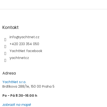
Z
á
p
a
Kontakt
t
í
info
@
yachtnet.cz
+420 233 354 050
YachtNet facebook
yachtnetcz
Adresa
YachtNet s.r.o.
Brdlíkova 288/1e, 150 00 Praha 5
Po - Pá 8:30-16:00 h
zobrazit na mapě