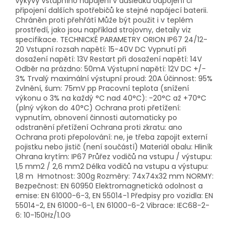
výkyvy vstupního napájení v důsledku odpojení či
připojení dalších spotřebičů ke stejné napájecí baterii.
Chráněn proti přehřátí Může být použit i v teplém
prostředí, jako jsou například strojovny, detaily viz
specifikace. TECHNICKÉ PARAMETRY ORION IP67 24/12-
20 Vstupní rozsah napětí: 15-40V DC Vypnutí při
dosažení napětí: 13V Restart při dosažení napětí: 14V
Odběr na prázdno: 50mA Výstupní napětí: 12V DC +/-
3% Trvalý maximální výstupní proud: 20A Účinnost: 95%
Zvlnění, šum: 75mV pp Pracovní teplota (snížení
výkonu o 3% na každý °C nad 40°C): -20°C až +70°C
(plný výkon do 40°C) Ochrana proti přetížení:
vypnutím, obnovení činnosti automaticky po
odstranění přetížení Ochrana proti zkratu: ano
Ochrana proti přepolování: ne, je třeba zapojit externí
pojistku nebo jistič (není součástí) Materiál obalu: Hliník
Ohrana krytím: IP67 Průřez vodičů na vstupu / výstupu:
1,5 mm2 / 2,6 mm2 Délka vodičů na vstupu a výstupu:
1,8 m Hmotnost: 300g Rozměry: 74x74x32 mm NORMY:
Bezpečnost: EN 60950 Elektromagnetická odolnost a
emise: EN 61000-6-3, EN 55014-1 Předpisy pro vozidla: EN
55014-2, EN 61000-6-1, EN 61000-6-2 Vibrace: IEC68-2-
6: 10-150Hz/1.0G