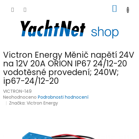
Přejít
NÁKUP
na
obsah
KOŠÍK
Victron Energy Měnič napětí 24V
na 12V 20A ORION IP67 24/12-20
vodotěsné provedení; 240W;
ip67-24/12-20
VICTRON-149
Průměrné
Neohodnoceno
Podrobnosti hodnocení
hodnocení
Značka:
Victron Energy
produktu
je
0,0
z
5
hvězdiček.