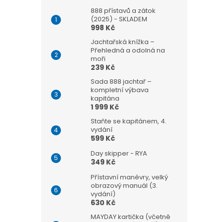
888 přístavů a zátok
(2025) - SKLADEM
998 Kč
Jachtařská knížka –
Přehledná a odolná na
moři
239 Kč
Sada 888 jachtař –
kompletní výbava
kapitána
1 999 Kč
Staňte se kapitánem, 4.
vydání
599 Kč
Day skipper - RYA
349 Kč
Přístavní manévry, velký
obrazový manuál (3.
vydání)
630 Kč
MAYDAY kartička (včetně