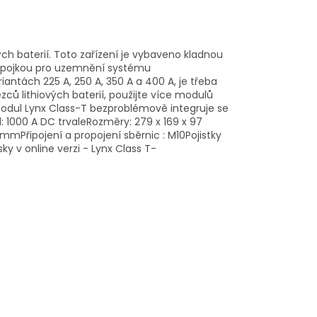
vých baterií. Toto zařízení je vybaveno kladnou
přípojkou pro uzemnění systému
iantách 225 A, 250 A, 350 A a 400 A, je třeba
ězců lithiových baterií, použijte více modulů
modul Lynx Class-T bezproblémově integruje se
 1000 A DC trvaleRozměry: 279 x 169 x 97
Připojení a propojení sběrnic : M10Pojistky
ky v online verzi - Lynx Class T-