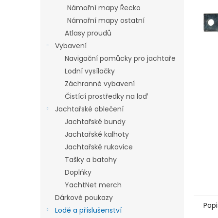
n
Námořní mapy Řecko
e
Námořní mapy ostatní
l
Atlasy proudů
Vybavení
Navigační pomůcky pro jachtaře
Lodní vysílačky
Záchranné vybavení
Čistící prostředky na loď
Jachtařské oblečení
Jachtařské bundy
Jachtařské kalhoty
Jachtařské rukavice
Tašky a batohy
Doplňky
YachtNet merch
Dárkové poukazy
Popi
Lodě a příslušenství