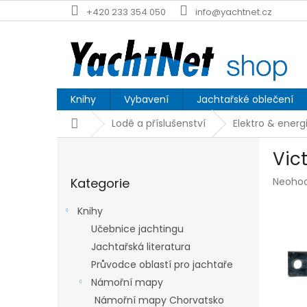
Přejít
+420 233 354 050
info@yachtnet.cz
na
obsah
Knihy
Vybavení
Jachtařské oblečení
Domů
Lodě a příslušenství
Elektro & energ
P
Vic
o
Přeskočit
s
Průmě
Kategorie
Neoho
kategorie
t
hodnoc
r
produk
Knihy
a
je
Učebnice jachtingu
n
0,0
z
Jachtařská literatura
n
5
í
Průvodce oblastí pro jachtaře
hvězdič
p
Námořní mapy
a
Námořní mapy Chorvatsko