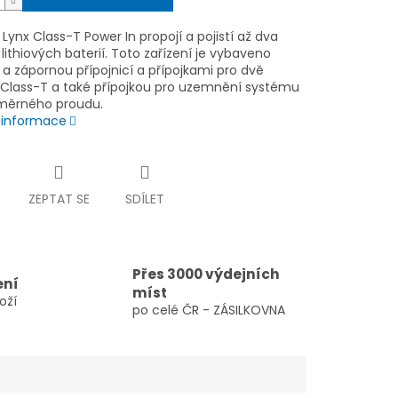
 Lynx Class-T Power In propojí a pojistí až dva
lithiových baterií. Toto zařízení je vybaveno
a zápornou přípojnicí a přípojkami pro dvě
y Class-T a také přípojkou pro uzemnění systému
měrného proudu.
í informace
ZEPTAT SE
SDÍLET
Přes 3000 výdejních
ení
míst
oží
po celé ČR - ZÁSILKOVNA