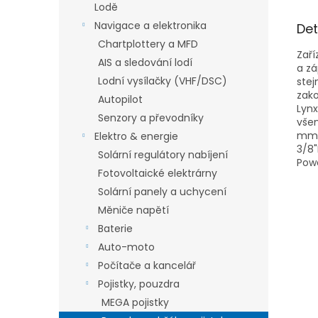
Lodě
Navigace a elektronika
Det
Chartplottery a MFD
Zaří
AIS a sledování lodí
a zá
Lodní vysílačky (VHF/DSC)
stej
zako
Autopilot
Lynx
Senzory a převodníky
všem
mmHm
Elektro & energie
3/8"
Solární regulátory nabíjení
Powe
Fotovoltaické elektrárny
Solární panely a uchycení
Měniče napětí
Baterie
Auto-moto
Počítače a kancelář
Pojistky, pouzdra
MEGA pojistky