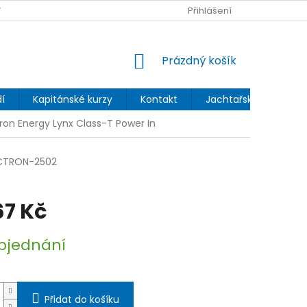
 OCHRANY OSOBNÍCH ÚDAJŮ
Přihlášení
NÁKUPNÍ
Prázdný košík
KOŠÍK
í
Kapitánské kurzy
Kontakt
Jachtařský blog
tron Energy Lynx Class-T Power In
CTRON-2502
67 Kč
bjednání
Přidat do košíku