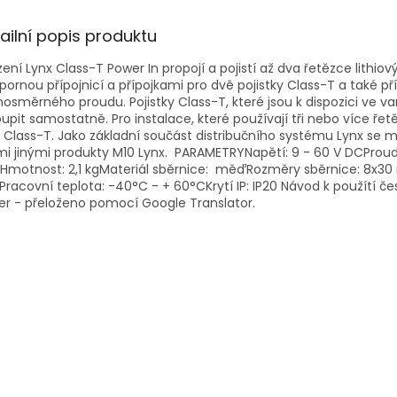
ailní popis produktu
zení Lynx Class-T Power In propojí a pojistí až dva řetězce lithio
pornou přípojnicí a přípojkami pro dvě pojistky Class-T a také 
nosměrného proudu. Pojistky Class-T, které jsou k dispozici ve var
upit samostatně. Pro instalace, které používají tři nebo více řet
 Class-T. Jako základní součást distribučního systému Lynx se 
i jinými produkty M10 Lynx. PARAMETRYNapětí: 9 - 60 V DCProud:
otnost: 2,1 kgMateriál sběrnice: měďRozměry sběrnice: 8x30 mm
Pracovní teplota: -40°C - + 60°CKrytí IP: IP20 Návod k použítí čes
r - přeloženo pomocí Google Translator.