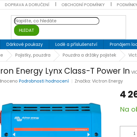
DOPRAVA A DORUČENÍ
OBCHODNÍ PODMÍNKY
PODMÍNKY
HLEDAT
Dárkové poukazy
Lodě a příslušenství
Pronájem lod
ie
Pojistky, pouzdra
Pouzdra a držáky pojistek
Vic
tron Energy Lynx Class-T Power In
VI
rné
dnoceno
Podrobnosti hodnocení
Značka:
Victron Energy
ení
4 2
tu
Měrná
Na o
cena:
ek.