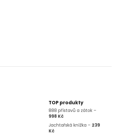
TOP produkty
888 přístavů a zátok –
998 Kč
Jachtařská knížka –
239
Kč