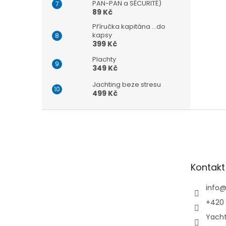
PAN-PAN a SÉCURITÉ)
89 Kč
Příručka kapitána ...do
kapsy
399 Kč
Plachty
349 Kč
Jachting beze stresu
499 Kč
Z
á
p
a
t
Kontakt
í
info
+420 
Yach