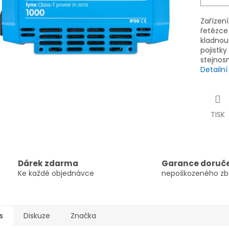
Zařízení
řetězce 
kladnou 
pojistk
stejnos
Detailn
TISK
Dárek zdarma
Garance doruč
Ke každé objednávce
nepoškozeného zb
s
Diskuze
Značka