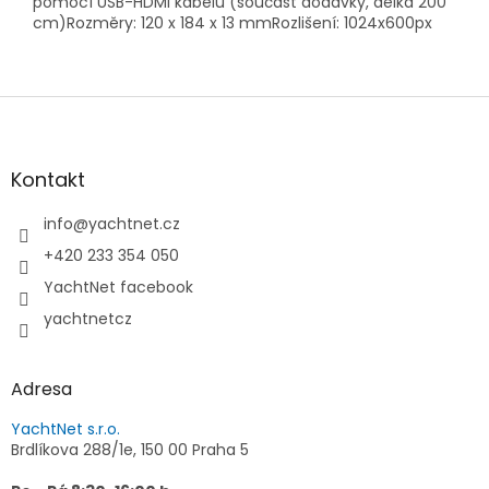
pomocí USB-HDMI kabelu (součást dodávky, délka 200
cm)Rozměry: 120 x 184 x 13 mmRozlišení: 1024x600px
Z
á
p
a
Kontakt
t
í
info
@
yachtnet.cz
+420 233 354 050
YachtNet facebook
yachtnetcz
Adresa
YachtNet s.r.o.
Brdlíkova 288/1e, 150 00 Praha 5