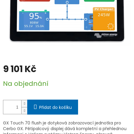
9 101 Kč
Měrná
Na objednání
cena:
Přidat do košíku
GX Touch 70 flush je dotyková zobrazovací jednotka pro
Cerbo GX. Pětipalcový displej dává kompletní a přehlednou