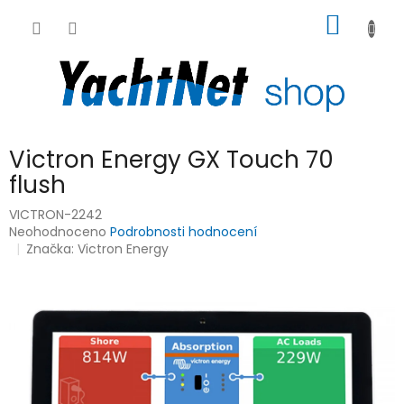
Přejít
NÁKUP
na
obsah
KOŠÍK
Victron Energy GX Touch 70
flush
VICTRON-2242
Průměrné
Neohodnoceno
Podrobnosti hodnocení
hodnocení
Značka:
Victron Energy
produktu
je
0,0
z
5
hvězdiček.