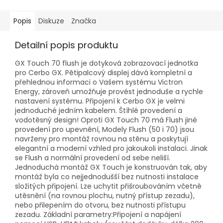
Popis
Diskuze
Značka
Detailní popis produktu
GX Touch 70 flush je dotyková zobrazovací jednotka
pro Cerbo GX. Pětipalcový displej dává kompletní a
přehlednou informaci o Vašem systému Victron
Energy, zároveň umožňuje provést jednoduše a rychle
nastavení systému. Připojení k Cerbo GX je velmi
jednoduché jedním kabelem. Štíhlé provedení a
vodotěsný design! Oproti GX Touch 70 má Flush jiné
provedení pro upevnění, Modely Flush (50 i 70) jsou
navrženy pro montáž rovnou na stěnu a poskytují
elegantní a moderní vzhled pro jakoukoli instalaci. Jinak
se Flush a normální provedení od sebe neliší.
Jednoduchá montáž GX Touch je konstruován tak, aby
montáž byla co nejjednodušší bez nutnosti instalace
složitých připojení. Lze uchytit přišroubováním včetně
utěsnění (na rovnou plochu, nutný přístup zezadu),
nebo přilepením do otvoru, bez nutnosti přístupu
zezadu. Základní parametry:Připojení a napájení