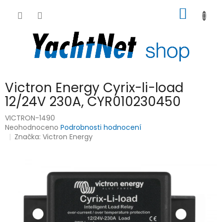
Přejít
NÁKUP
na
obsah
KOŠÍK
Victron Energy Cyrix-li-load
12/24V 230A, CYR010230450
VICTRON-1490
Průměrné
Neohodnoceno
Podrobnosti hodnocení
hodnocení
Značka:
Victron Energy
produktu
je
0,0
z
5
hvězdiček.