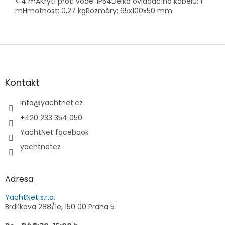
< 4 mAKrytí proti vodě: IP54Délka ovládacího kabelu: 1
mHmotnost: 0,27 kgRozměry: 65x100x50 mm
Z
á
p
a
Kontakt
t
í
info
@
yachtnet.cz
+420 233 354 050
YachtNet facebook
yachtnetcz
Adresa
YachtNet s.r.o.
Brdlíkova 288/1e, 150 00 Praha 5