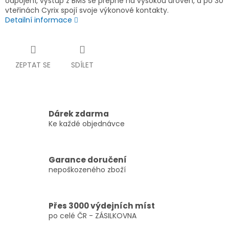
odpojení, výstup z BMS se přepne na vysokou úroveň, a po 30
vteřinách Cyrix spojí svoje výkonové kontakty.
Detailní informace
ZEPTAT SE
SDÍLET
Dárek zdarma
Ke každé objednávce
Garance doručení
nepoškozeného zboží
Přes 3000 výdejních míst
po celé ČR - ZÁSILKOVNA