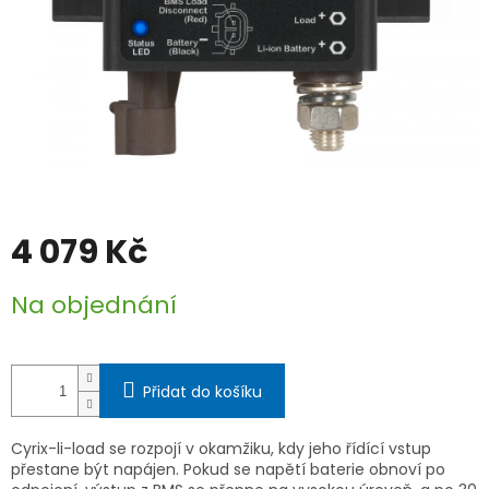
4 079 Kč
Měrná
Na objednání
cena:
Přidat do košíku
Cyrix-li-load se rozpojí v okamžiku, kdy jeho řídící vstup
přestane být napájen. Pokud se napětí baterie obnoví po