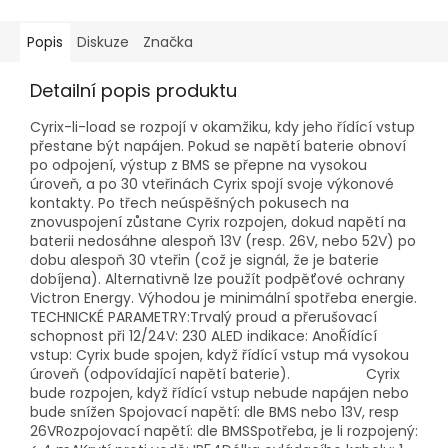
Popis
Diskuze
Značka
Detailní popis produktu
Cyrix-li-load se rozpojí v okamžiku, kdy jeho řídící vstup
přestane být napájen. Pokud se napětí baterie obnoví
po odpojení, výstup z BMS se přepne na vysokou
úroveň, a po 30 vteřinách Cyrix spojí svoje výkonové
kontakty. Po třech neúspěšných pokusech na
znovuspojení zůstane Cyrix rozpojen, dokud napětí na
baterii nedosáhne alespoň 13V (resp. 26V, nebo 52V) po
dobu alespoň 30 vteřin (což je signál, že je baterie
dobíjena). Alternativně lze použít podpěťové ochrany
Victron Energy. Výhodou je minimální spotřeba energie.
TECHNICKÉ PARAMETRY:Trvalý proud a přerušovací
schopnost při 12/24V: 230 ALED indikace: AnoŘídící
vstup: Cyrix bude spojen, když řídící vstup má vysokou
úroveň (odpovídající napětí baterie). Cyrix
bude rozpojen, když řídící vstup nebude napájen nebo
bude snížen Spojovací napětí: dle BMS nebo 13V, resp
26VRozpojovací napětí: dle BMSSpotřeba, je li rozpojený: