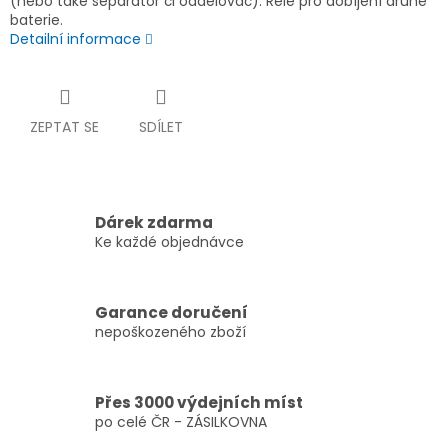
(nebo také separátor či oddělovač). Relé pro dobíjení druhé
baterie.
Detailní informace
ZEPTAT SE
SDÍLET
Dárek zdarma
Ke každé objednávce
Garance doručení
nepoškozeného zboží
Přes 3000 výdejních míst
po celé ČR - ZÁSILKOVNA