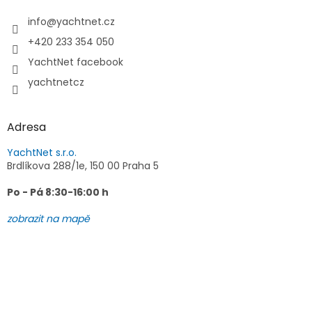
t
í
info
@
yachtnet.cz
+420 233 354 050
YachtNet facebook
yachtnetcz
Adresa
YachtNet s.r.o.
Brdlíkova 288/1e, 150 00 Praha 5
Po - Pá 8:30-16:00 h
zobrazit na mapě