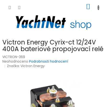
Přejít
NÁKUP
na
obsah
KOŠÍK
Victron Energy Cyrix-ct 12/24V
400A bateriové propojovací relé
VICTRON-369
Průměrné
Neohodnoceno
Podrobnosti hodnocení
hodnocení
Značka:
Victron Energy
produktu
je
0,0
z
5
hvězdiček.