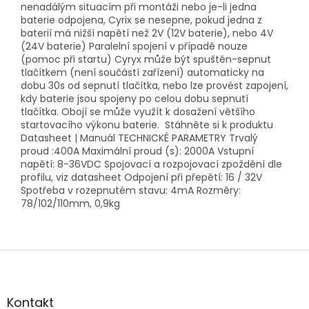
nenadálým situacím při montáži nebo je-li jedna
baterie odpojena, Cyrix se nesepne, pokud jedna z
baterií má nižší napětí než 2V (12V baterie), nebo 4V
(24V baterie) Paralelní spojení v případě nouze
(pomoc při startu) Cyryx může být spuštěn-sepnut
tlačítkem (není součástí zařízení) automaticky na
dobu 30s od sepnutí tlačítka, nebo lze provést zapojení,
kdy baterie jsou spojeny po celou dobu sepnutí
tlačítka. Obojí se může využít k dosažení většího
startovacího výkonu baterie. Stáhněte si k produktu
Datasheet | Manuál TECHNICKÉ PARAMETRY Trvalý
proud :400A Maximální proud (s): 2000A Vstupní
napětí: 8-36VDC Spojovací a rozpojovací zpoždění dle
profilu, viz datasheet Odpojení při přepětí: 16 / 32V
Spotřeba v rozepnutém stavu: 4mA Rozměry:
78/102/110mm, 0,9kg
Z
á
p
a
Kontakt