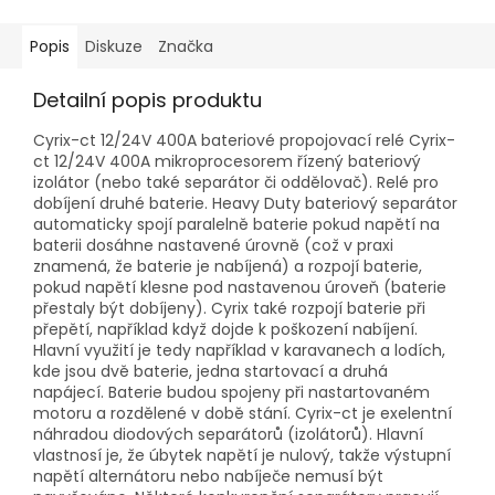
Popis
Diskuze
Značka
Detailní popis produktu
Cyrix-ct 12/24V 400A bateriové propojovací relé Cyrix-
ct 12/24V 400A mikroprocesorem řízený bateriový
izolátor (nebo také separátor či oddělovač). Relé pro
dobíjení druhé baterie. Heavy Duty bateriový separátor
automaticky spojí paralelně baterie pokud napětí na
baterii dosáhne nastavené úrovně (což v praxi
znamená, že baterie je nabíjená) a rozpojí baterie,
pokud napětí klesne pod nastavenou úroveň (baterie
přestaly být dobíjeny). Cyrix také rozpojí baterie při
přepětí, například když dojde k poškození nabíjení.
Hlavní využití je tedy například v karavanech a lodích,
kde jsou dvě baterie, jedna startovací a druhá
napájecí. Baterie budou spojeny při nastartovaném
motoru a rozdělené v době stání. Cyrix-ct je exelentní
náhradou diodových separátorů (izolátorů). Hlavní
vlastnosí je, že úbytek napětí je nulový, takže výstupní
napětí alternátoru nebo nabíječe nemusí být