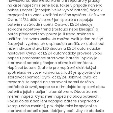
navyšováno. Některé konkurenční separátory pracují
na čistě napěťím řízené bázi, takže v případě náhlého
poklesu napětí (připojení velké vybité baterie) dojde k
rozpojení a to vede k selhání celého systému. Software
Cyrixu 12/24 dělá více než jen spojuje a rozpojuje
baterie na základě napětí. Cyrix-ct 12/24 sleduje
základní napěťový trend (rostoucí nebo klesající) a
obrátí předchozí stav pouze je-li trend změněn v
určitém časovém úseku. Je možno zvolit jeden ze čtyř
časových vypínacích a spínacích profilů, viz datasheet
níže. Indikace stavu LED diodama 12/24 automatické
nastavení Cyryx-ct 12/24 automaticky provede volbu
napětí Upřednostnění startovací baterie Typicky je
startovací baterie připojena přímo k alternátoru.
Napájecí baterie (baterie pro napájení elektrických
spotřebičů ve voze, karavanu, či lodi) je spojována se
startovací pomocí Cyrix-ct 12/24. Jakmile Cyrix-ct
rozpozná, že napětí na startovací baterii dosáhlo
potřebné úrovně, sepne se a tím dojde ke spojení obou
baterií a jejich nabíjení alternátorem. Oboustranné
měření napětí Cyric měří napětí na obou bateriích.
Pokud dojde k dobíjení napájecí baterie (například v
kempu nebo marině), pak dojde také ke spojení se
startovací baterií a jsou dobíjeny obě. Aby se předešlo