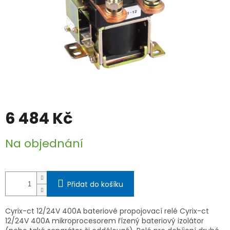
6 484 Kč
Měrná
Na objednání
cena:
Přidat do košíku
Cyrix-ct 12/24V 400A bateriové propojovací relé Cyrix-ct
12/24V 400A mikroprocesorem řízený bateriový izolátor