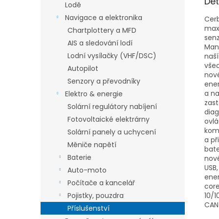
Det
Lodě
Navigace a elektronika
Cerb
maxi
Chartplottery a MFD
senz
AIS a sledování lodí
Man
Lodní vysílačky (VHF/DSC)
naší
všec
Autopilot
nové
Senzory a převodníky
ener
a na
Elektro & energie
zast
Solární regulátory nabíjení
diag
Fotovoltaické elektrárny
ovl
komp
Solární panely a uchycení
a př
Měniče napětí
bate
Baterie
nové
USB,
Auto-moto
ener
Počítače a kancelář
core
Pojistky, pouzdra
10/
CAN
Příslušenství