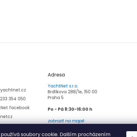
Adresa
YachtNet s.r.o.
@
yachtnet.cz
Brdlíkova 288/1e, 150 00
Praha 5
233 354 050
tNet facebook
Po - Pá 8:30-16:00 h
tnetcz
zobrazit na mapě
používá soubory cookie. Dalším procházením