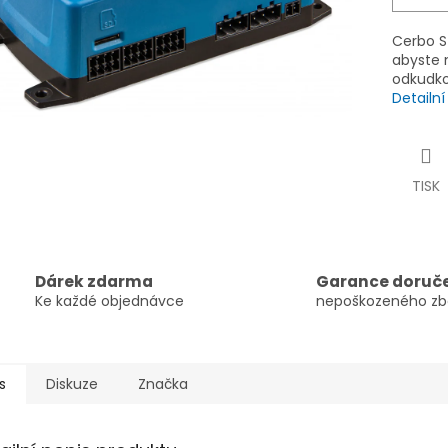
Cerbo S
abyste 
odkudkol
Detailn
TISK
Dárek zdarma
Garance doruč
Ke každé objednávce
nepoškozeného zb
s
Diskuze
Značka