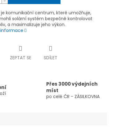
 je komunikační centrum, které umožňuje,
mohli solární systém bezpečně kontrolovat
iv, a maximalizuje jeho výkon.
í informace
ZEPTAT SE
SDÍLET
Přes 3000 výdejních
ení
míst
oží
po celé ČR - ZÁSILKOVNA