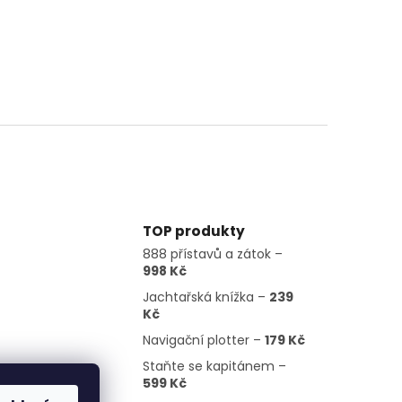
TOP produkty
888 přístavů a zátok –
998 Kč
Jachtařská knížka –
239
Kč
Navigační plotter –
179 Kč
Staňte se kapitánem –
599 Kč