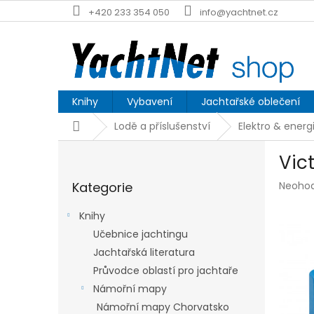
Přejít
+420 233 354 050
info@yachtnet.cz
na
obsah
Knihy
Vybavení
Jachtařské oblečení
Domů
Lodě a příslušenství
Elektro & energ
P
Vic
o
Přeskočit
s
Průmě
Kategorie
Neoho
kategorie
t
hodnoc
r
produk
Knihy
a
je
Učebnice jachtingu
n
0,0
z
Jachtařská literatura
n
5
í
Průvodce oblastí pro jachtaře
hvězdič
p
Námořní mapy
a
Námořní mapy Chorvatsko