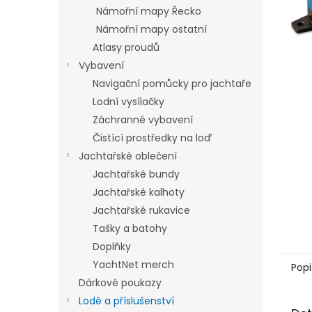
n
Námořní mapy Řecko
e
Námořní mapy ostatní
l
Atlasy proudů
Vybavení
Navigační pomůcky pro jachtaře
Lodní vysílačky
Záchranné vybavení
Čistící prostředky na loď
Jachtařské oblečení
Jachtařské bundy
Jachtařské kalhoty
Jachtařské rukavice
Tašky a batohy
Doplňky
YachtNet merch
Popi
Dárkové poukazy
Lodě a příslušenství