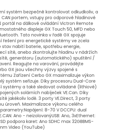
rní systém bezpečně kontrolovat odkudkoliv, a
S CAN portem, vstupy pro odporové hladinové
áš portál na dálkové ovládání Victron Remote
amostatného displeje GX Touch 50, MFD nebo
luetooth. Tato novinka v řadě GX spojuje
tní řešení pro energetické systémy ve zcela
stav nabití baterie, spotřebu energie,
cí sítě, anebo zkontrolujte hladinu v nádržích
 sítě, generátoru (automatického) spuštění /
vení. Reagujte na varování, provádějte
Cerbo GX jsou všechny výzvy spojené s
stému Zařízení Cerbo GX maximalizuje výkon
ý systém seřizuje. Díky procesoru Dual-Core
 systémy a také sledovat ovládané (lithiové)
pojených solárních nabíječek VE.Can. Díky
 jakékoliv lodě. 3 porty VE.Direct, 3 porty
ovou úroveň. Maximalizace výkonu celého
í parametry:Napájení: 8-70 V DCCPU: dual
E.CAN: Ano - neizolovanýUSB: Ano, 3xEthernet:
o SD podpora karet: Ano SDHC max 32GBBMS-
48mm Video (YouTube)