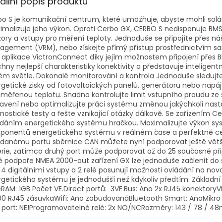
ailní popis produktu
o S je komunikační centrum, které umožňuje, abyste mohli solá
malizuje jeho výkon. Oproti Cerbo GX, CERBO S nedisponuje BM
ory a vstupy pro měření teploty. Jednoduše se připojíte přes n
agement (VRM), nebo získejte přímý přístup prostřednictvím s
 aplikace VictronConnect díky jejím možnostem připojení přes B
hny nejlepší charakteristiky konektivity a představuje inteligen
m světle. Dokonalé monitorování a kontrola Jednoduše sledujte 
getické zisky od fotovoltaických panelů, generátoru nebo napáje
měřenou teplotu. Snadno kontrolujte limit vstupního proudu ze
avení nebo optimalizujte práci systému změnou jakýchkoli nasta
nostické testy a řešte vznikající otázky dálkově. Se zařízením 
ádáním energetického systému hračkou. Maximalizujte výkon sy
onentů energetického systému v reálném čase a perfektně cel
idanému portu sběrnice CAN můžete nyní podporovat ještě větší
rie, zatímco druhý port může podporovat až do 25 současně při
 podpoře NMEA 2000-out zařízení GX lze jednoduše začlenit do sítě
 4 digitálními vstupy a 2 relé posunují možnosti ovládání na n
getického systému je jednodušší než kdykoliv předtím. Základn
RAM: 1GB Počet VE.Direct portů: 3VE.Bus: Ano 2x RJ45 konektoryV
100 RJ45 zásuvkaWifi: Ano zabudovanáBluetooth Smart: AnoMikr
 port: NE!Programovatelné relé: 2x NO/NCRozměry: 143 / 78 / 