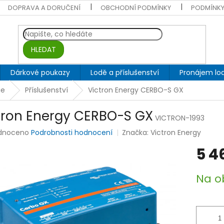
DOPRAVA A DORUČENÍ
OBCHODNÍ PODMÍNKY
PODMÍNKY
HLEDAT
Dárkové poukazy
Lodě a příslušenství
Pronájem lod
ie
Příslušenství
Victron Energy CERBO-S GX
tron Energy CERBO-S GX
VICTRON-1993
rné
dnoceno
Podrobnosti hodnocení
Značka:
Victron Energy
ení
5 4
tu
Měrná
Na o
cena:
ek.