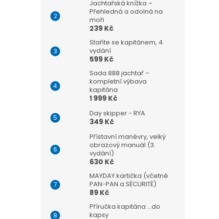
Jachtařská knížka –
Přehledná a odolná na
moři
239 Kč
Staňte se kapitánem, 4.
vydání
599 Kč
Sada 888 jachtař –
kompletní výbava
kapitána
1 999 Kč
Day skipper - RYA
349 Kč
Přístavní manévry, velký
obrazový manuál (3.
vydání)
630 Kč
MAYDAY kartička (včetně
PAN-PAN a SÉCURITÉ)
89 Kč
Příručka kapitána ...do
kapsy