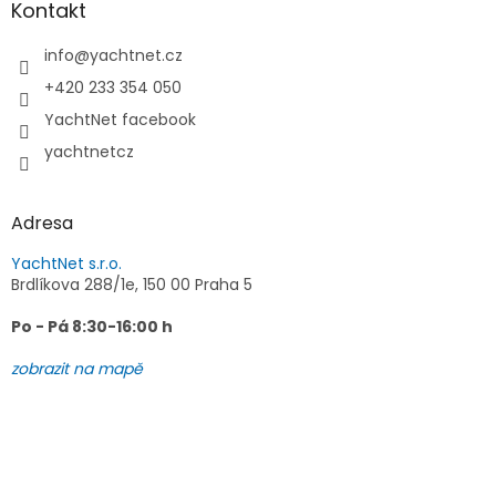
a
Kontakt
t
í
info
@
yachtnet.cz
+420 233 354 050
YachtNet facebook
yachtnetcz
Adresa
YachtNet s.r.o.
Brdlíkova 288/1e, 150 00 Praha 5
Po - Pá 8:30-16:00 h
zobrazit na mapě