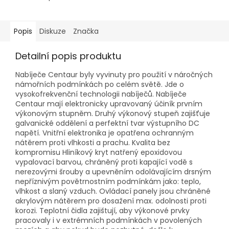
Popis
Diskuze
Značka
Detailní popis produktu
Nabíječe Centaur byly vyvinuty pro použití v náročných
námořních podmínkách po celém světě. Jde o
vysokofrekvenční technologii nabíječů. Nabíječe
Centaur mají elektronicky upravovaný účiník prvním
výkonovým stupněm. Druhý výkonový stupeň zajišťuje
galvanické oddělení a perfektní tvar výstupního DC
napětí. Vnitřní elektronika je opatřena ochranným
nátěrem proti vlhkosti a prachu. Kvalita bez
kompromisu Hliníkový kryt natřený epoxidovou
vypalovací barvou, chráněný proti kapající vodě s
nerezovými šrouby a upevněním odolávajícím drsným
nepříznivým povětrnostním podmínkám jako: teplo,
vlhkost a slaný vzduch. Ovládací panely jsou chráněné
akrylovým nátěrem pro dosažení max. odolnosti proti
korozi. Teplotní čidla zajištují, aby výkonové prvky
pracovaly i v extrémních podmínkách v povolených