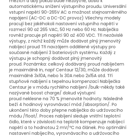
mezích a aby pokud bude nezbytné, došlo k
automatickému snížení výstupního proudu. Universální
vstupní napětí 90-265V AC a možnost stejnosměrného
napájení (AC-DC a DC-DC provoz) Všechny modely
pracují bez jakéhokoli nastavení vstupního napětí v
rozmezí 90 až 265 VAC, 50 Hz nebo 60 Hz. Nabíječka
rovněž pracuje při napětí 90 až 400 VDC. Tři nezávislé
výstupy, z nichž každý může dodávat plný jmenovitý
nabíjecí proud Tři navzájem oddělené výstupy pro
současné nabíjení 3 bateriových systému. Každý z
výstupu je schopný dodávat plný jmenovitý
proud. Poznámka: celkový dodávaný proud nabíječem
je maximálně In, např Centaur 12/30, může dodávat
maximálně 3x10A, nebo 1x 30A nebo 2x15A atd. Tří
stupňové nabíjení s tepelnou kompenzací Nabíječka
Centaur je v módu rychlého nabíjení /bulk-někdy také
nazývané boost charge/ dokud výstupní
proud neklesne na 70 % jmenovité hodnoty. Následně
beží 4 hodinový vyrovnávací mód /absorption/. Po
ukončení této doby přepne nabíječka do udržovacího
módu /float/. Proces nabíjení sleduje vnitřní teplotní
čidlo, které v závislosti na teplotě kompenzuje nabíjecí
napětí a to hodnotou 2 mV/ºC na článek. Pro optimální
nastavení nabíjecího, vyrovnávacího a udržovacího