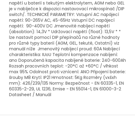
napětí u baterií s tekutým elektrolytem, AGM nebo GEL
je v nabíječce k dispozici nastavovací mikrospínač /DIP
switch/. TECHNICKÉ PARAMETRY: Vstupní AC napájecí
napětí: 90-265V AC, 45-65Hz Vstupní DC napájecí
napětí: 90-400V DC Jmenovité nabíjecí napětí
(absobtion): 14,3V * Udržovací napětí (float): 13,5V * *
lze nastavit pomocí DIP přepínačů na různé hodnoty
pro různé typy baterií (AGM, GEL, tekuté, Ostatní) viz
manuál níže Jmenovitý nabíjecí proud: 60A Nabíjecí
charakteristika: IUoU Teplotní kompenzace nabíjení:
ano Doporučená kapacita nabíjené baterie: 240-600Ah
Rozsah pracovních teplot: -20°C až +60°C / vlhkost
max 95% Odolnost proti vznícení: ANO Připojení baterie:
šrouby M8 Krytí: IP21 Hmotnost: 5Kg Rozměry (vxšxh
mm): 426/239/135 Normy: Bezpečnost - EN 60335-1, EN
60335-2-29, UL 1236, Emise - EN 55014-1, EN 61000-3-2
Datasheet / Manuál
Z
á
p