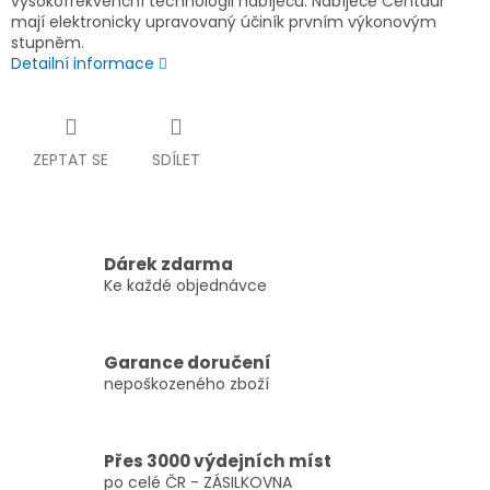
vysokofrekvenční technologii nabíječů. Nabíječe Centaur
mají elektronicky upravovaný účiník prvním výkonovým
stupněm.
Detailní informace
ZEPTAT SE
SDÍLET
Dárek zdarma
Ke každé objednávce
Garance doručení
nepoškozeného zboží
Přes 3000 výdejních míst
po celé ČR - ZÁSILKOVNA