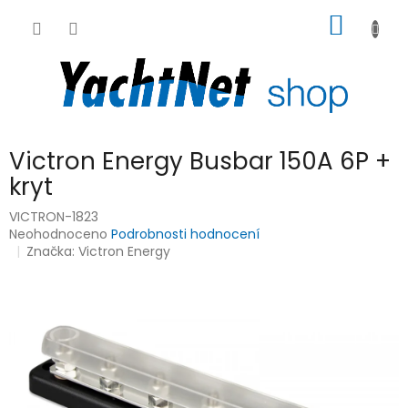
Přejít
NÁKUP
na
obsah
KOŠÍK
Victron Energy Busbar 150A 6P +
kryt
VICTRON-1823
Průměrné
Neohodnoceno
Podrobnosti hodnocení
hodnocení
Značka:
Victron Energy
produktu
je
0,0
z
5
hvězdiček.