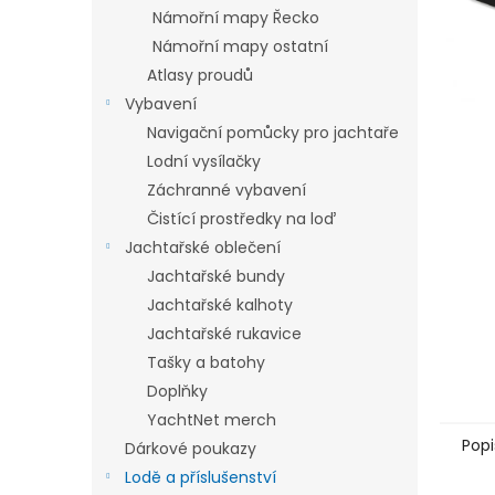
n
Námořní mapy Řecko
e
Námořní mapy ostatní
l
Atlasy proudů
Vybavení
Navigační pomůcky pro jachtaře
Lodní vysílačky
Záchranné vybavení
Čistící prostředky na loď
Jachtařské oblečení
Jachtařské bundy
Jachtařské kalhoty
Jachtařské rukavice
Tašky a batohy
Doplňky
YachtNet merch
Popi
Dárkové poukazy
Lodě a příslušenství