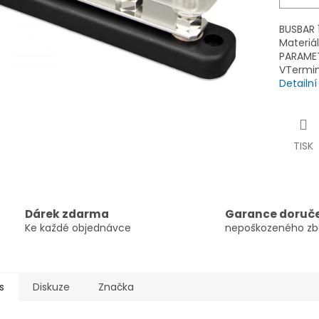
BUSBAR 
Materiá
PARAMET
VTermin
Detailn
TISK
Dárek zdarma
Garance doruč
Ke každé objednávce
nepoškozeného zb
s
Diskuze
Značka