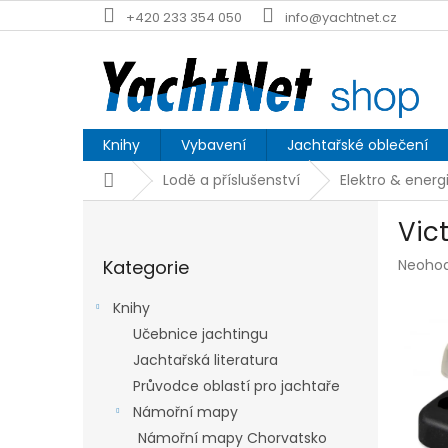
Přejít
+420 233 354 050
info@yachtnet.cz
na
obsah
Knihy
Vybavení
Jachtařské oblečení
Domů
Lodě a příslušenství
Elektro & energ
P
Vic
o
Přeskočit
s
Průmě
Kategorie
Neoho
kategorie
t
hodnoc
r
produk
Knihy
a
je
Učebnice jachtingu
n
0,0
z
Jachtařská literatura
n
5
í
Průvodce oblastí pro jachtaře
hvězdič
p
Námořní mapy
a
Námořní mapy Chorvatsko