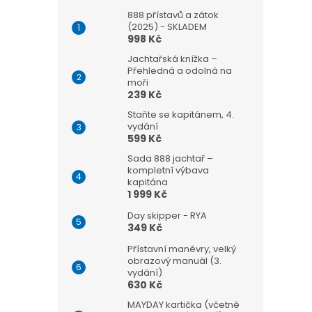
888 přístavů a zátok
(2025) - SKLADEM
998 Kč
Jachtařská knížka –
Přehledná a odolná na
moři
239 Kč
Staňte se kapitánem, 4.
vydání
599 Kč
Sada 888 jachtař –
kompletní výbava
kapitána
1 999 Kč
Day skipper - RYA
349 Kč
Přístavní manévry, velký
obrazový manuál (3.
vydání)
630 Kč
MAYDAY kartička (včetně