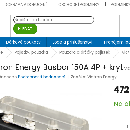
DOPRAVA A DORUČENÍ
OBCHODNÍ PODMÍNKY
PODMÍNKY
HLEDAT
Dárkové poukazy
Lodě a příslušenství
Pronájem lod
ie
Pojistky, pouzdra
Pouzdra a držáky pojistek
Vict
tron Energy Busbar 150A 4P + kryt
VI
rné
dnoceno
Podrobnosti hodnocení
Značka:
Victron Energy
ení
472
tu
Měrná
Na o
cena:
ek.