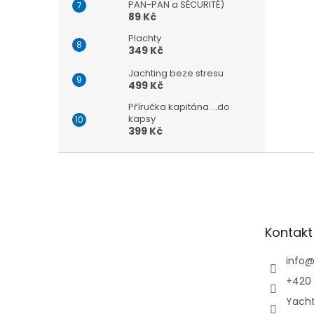
PAN-PAN a SÉCURITÉ)
89 Kč
Plachty
349 Kč
Jachting beze stresu
499 Kč
Příručka kapitána ...do
kapsy
399 Kč
Z
á
p
a
t
Kontakt
í
info
+420 
Yach