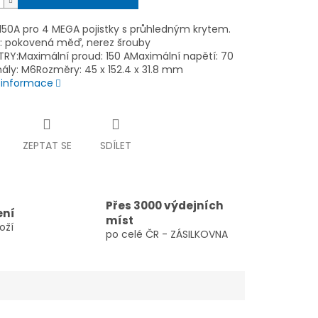
150A pro 4 MEGA pojistky s průhledným krytem.
l: pokovená měď, nerez šrouby
RY:Maximální proud: 150 AMaximální napětí: 70
ály: M6Rozměry: 45 x 152.4 x 31.8 mm
í informace
ZEPTAT SE
SDÍLET
Přes 3000 výdejních
ení
míst
oží
po celé ČR - ZÁSILKOVNA