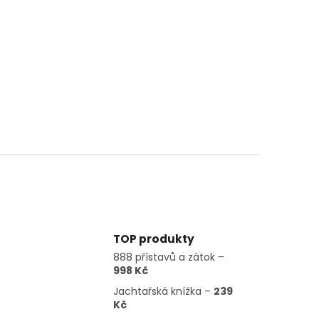
TOP produkty
888 přístavů a zátok –
998 Kč
Jachtařská knížka –
239
Kč