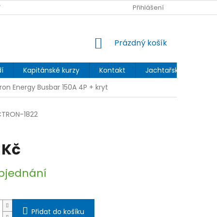
 OCHRANY OSOBNÍCH ÚDAJŮ
Přihlášení
NÁKUPNÍ
Prázdný košík
KOŠÍK
í
Kapitánské kurzy
Kontakt
Jachtařský blog
ron Energy Busbar 150A 4P + kryt
CTRON-1822
 Kč
bjednání
Přidat do košíku