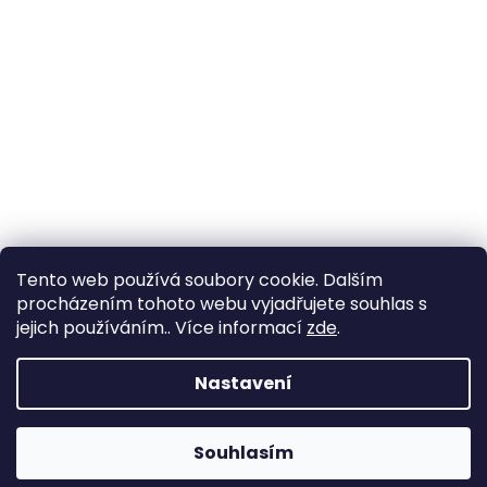
Tento web používá soubory cookie. Dalším
procházením tohoto webu vyjadřujete souhlas s
jejich používáním.. Více informací
zde
.
Vytvořil Shoptet
Nastavení
Copyright 2026
YachtNet shop
. Všechna práva
Souhlasím
vyhrazena.