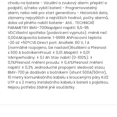
chodu na baterie - Vizuální a zvukový alarm: přepětí a
podpětí, a/nebo vybití baterií - Programovatelný
alarm, nebo relé pro start generátoru - Historická data,
záznamy nejvyšších a nejnižších hodnot, počty alarmů,
doba od plného nabití baterie- Atd... TECHNICKÉ
PARAMETRY BMV-700Napájení napětí: 6,5-95
VDCVlastní spotřeba (podsvícení vypnuto): méně než
0,004AKapacita baterie: 1-9999 AhPracovní teplota:
-20 až +50°CVE.Direct port: AnoRelé: 60 V, 1 A
(normálně rozpojeno, lze nastavit)Rozlišení a Přesnost
s 500 A bočníkemProud: ± 0,01 ANapětí: ± 0,01
VAmperhodiny: ± 0,1 Ah Stav nabití (0-100%): ±
0,1%Přesnost měření proudu: ± 0,4%Přesnost měření
napětí: ± 0,3% Jednoduché propojení: sledovač stavu
BMV-700 je dodáván s bočníkem (shunt 500A/50mV),
10 metry komunikačního kabelu s kroucenými páry RJ12
UTP a s 2 metry instalačního kabelu k baterii s pojistkou.
Nejsou potřeba žádné jiné součástky.
Z
á