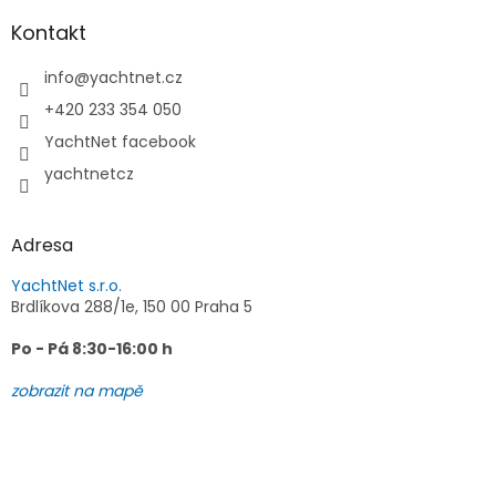
p
a
Kontakt
t
í
info
@
yachtnet.cz
+420 233 354 050
YachtNet facebook
yachtnetcz
Adresa
YachtNet s.r.o.
Brdlíkova 288/1e, 150 00 Praha 5
Po - Pá 8:30-16:00 h
zobrazit na mapě