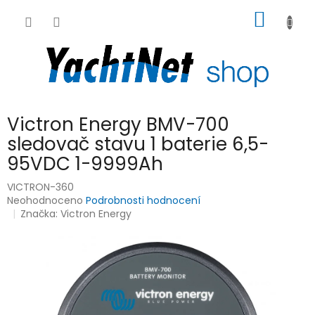
Přejít
NÁKUP
na
obsah
KOŠÍK
Victron Energy BMV-700
sledovač stavu 1 baterie 6,5-
95VDC 1-9999Ah
VICTRON-360
Průměrné
Neohodnoceno
Podrobnosti hodnocení
hodnocení
Značka:
Victron Energy
produktu
je
0,0
z
5
hvězdiček.