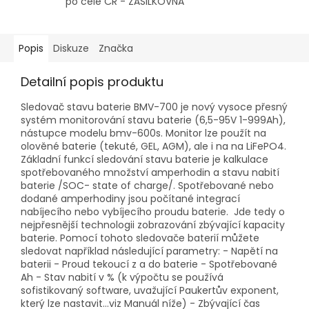
po celé ČR - ZÁSILKOVNA
Popis
Diskuze
Značka
Detailní popis produktu
Sledovač stavu baterie BMV-700 je nový vysoce přesný
systém monitorování stavu baterie (6,5-95V 1-999Ah),
nástupce modelu bmv-600s. Monitor lze použít na
olověné baterie (tekuté, GEL, AGM), ale i na na LiFePO4.
Základní funkcí sledování stavu baterie je kalkulace
spotřebovaného množství amperhodin a stavu nabití
baterie /SOC- state of charge/. Spotřebované nebo
dodané amperhodiny jsou počítané integrací
nabíjecího nebo vybíjecího proudu baterie. Jde tedy o
nejpřesnější technologii zobrazování zbývající kapacity
baterie. Pomocí tohoto sledovače baterií můžete
sledovat například následující parametry: - Napětí na
baterii - Proud tekoucí z a do baterie - Spotřebované
Ah - Stav nabití v % (k výpočtu se používá
sofistikovaný software, uvažující Paukertův exponent,
který lze nastavit...viz Manuál níže) - Zbývající čas