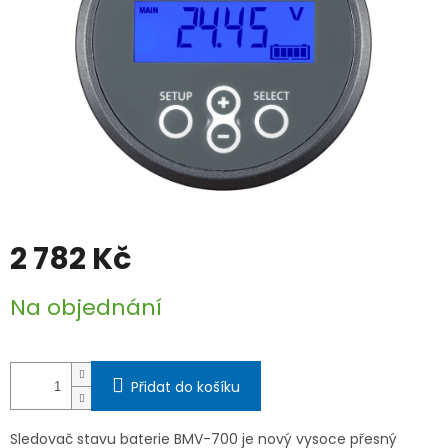
2 782 Kč
Měrná
Na objednání
cena:
Přidat do košíku
Sledovač stavu baterie BMV-700 je nový vysoce přesný