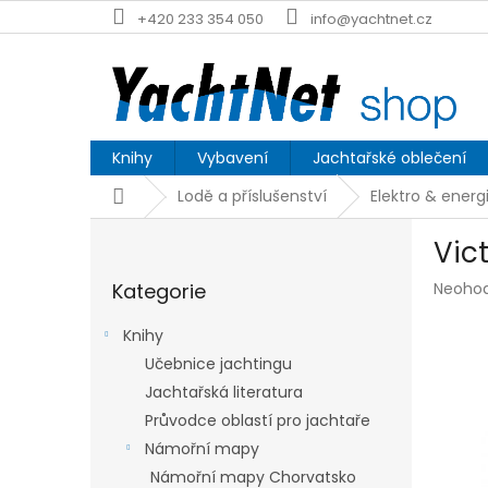
Přejít
+420 233 354 050
info@yachtnet.cz
na
obsah
Knihy
Vybavení
Jachtařské oblečení
Domů
Lodě a příslušenství
Elektro & energ
P
Vic
o
Přeskočit
s
Průmě
Kategorie
Neoho
kategorie
t
hodnoc
r
produk
Knihy
a
je
Učebnice jachtingu
n
0,0
z
Jachtařská literatura
n
5
í
Průvodce oblastí pro jachtaře
hvězdič
p
Námořní mapy
a
Námořní mapy Chorvatsko