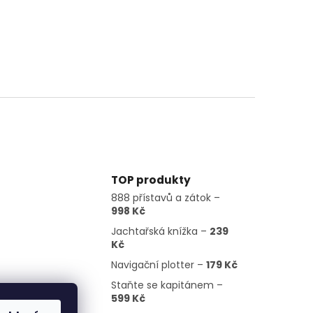
TOP produkty
888 přístavů a zátok –
998 Kč
Jachtařská knížka –
239
Kč
Navigační plotter –
179 Kč
Staňte se kapitánem –
599 Kč