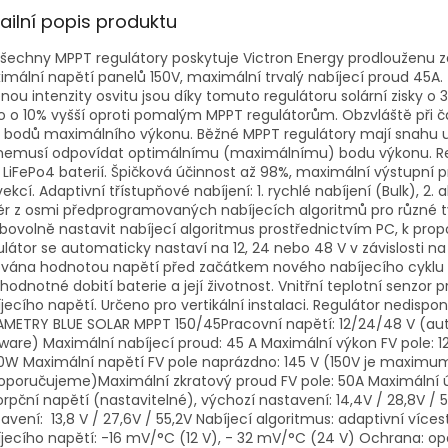
ailní popis produktu
šechny MPPT regulátory poskytuje Victron Energy prodlouženu zár
mální napětí panelů 150V, maximální trvalý nabíjecí proud 45A.
ou intenzity osvitu jsou díky tomuto regulátoru solární zisky o
 o 10% vyšší oproti pomalým MPPT regulátorům. Obzvláště při 
 bodů maximálního výkonu. Běžné MPPT regulátory mají snahu u
nemusí odpovídat optimálnímu (maximálnímu) bodu výkonu. Regu
i LiFePo4 baterií. Špičková účinnost až 98%, maximální výstupní 
ekcí. Adaptivní třístupňové nabíjení: 1. rychlé nabíjení (Bulk), 2.
r z osmi předprogramovaných nabíjecích algoritmů pro různé t
libovolně nastavit nabíjecí algoritmus prostřednictvím PC, k propo
látor se automaticky nastaví na 12, 24 nebo 48 V v závislosti n
vána hodnotou napětí před začátkem nového nabíjecího cyklu 
hodnotné dobití baterie a její životnost. Vnitřní teplotní senzo
jecího napětí. Určeno pro vertikální instalaci. Regulátor nedis
METRY BLUE SOLAR MPPT 150/45Pracovní napětí: 12/24/48 V (aut
ware) Maximální nabíjecí proud: 45 A Maximální výkon FV pole: 1
W Maximální napětí FV pole naprázdno: 145 V (150V je maximum 
poručujeme)Maximální zkratový proud FV pole: 50A Maximální ú
rpční napětí (nastavitelné), výchozí nastavení: 14,4V / 28,8V / 
avení: 13,8 V / 27,6V / 55,2V Nabíjecí algoritmus: adaptivní ví
jecího napětí: -16 mV/°C (12 V), - 32 mV/°C (24 V) Ochrana: opač