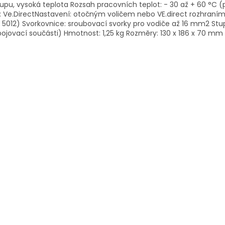
upu, vysoká teplota Rozsah pracovních teplot: - 30 až + 60 °C
: Ve.DirectNastavení: otočným voličem nebo VE.direct rozhraním
 5012) Svorkovnice: sroubovací svorky pro vodiče až 16 mm2 Stupeň
pojovací součásti) Hmotnost: 1,25 kg Rozměry: 130 x 186 x 70 mm 