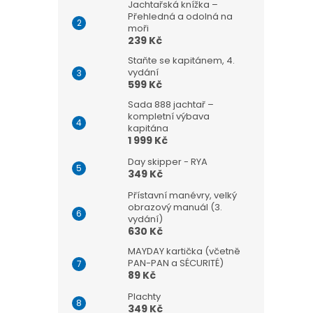
Jachtařská knížka –
Přehledná a odolná na
moři
239 Kč
Staňte se kapitánem, 4.
vydání
599 Kč
Sada 888 jachtař –
kompletní výbava
kapitána
1 999 Kč
Day skipper - RYA
349 Kč
Přístavní manévry, velký
obrazový manuál (3.
vydání)
630 Kč
MAYDAY kartička (včetně
PAN-PAN a SÉCURITÉ)
89 Kč
Plachty
349 Kč