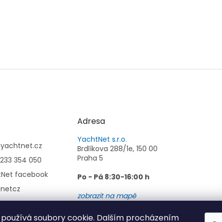
Adresa
YachtNet s.r.o.
@
yachtnet.cz
Brdlíkova 288/1e, 150 00
Praha 5
233 354 050
tNet facebook
Po - Pá 8:30-16:00 h
tnetcz
zobrazit na mapě
používá soubory cookie. Dalším procházením