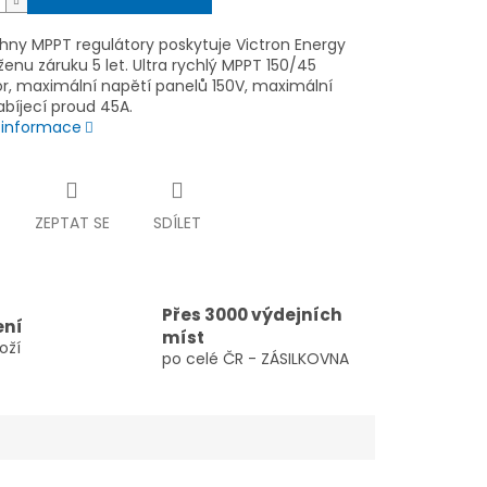
hny MPPT regulátory poskytuje Victron Energy
enu záruku 5 let. Ultra rychlý MPPT 150/45
or, maximální napětí panelů 150V, maximální
abíjecí proud 45A.
í informace
ZEPTAT SE
SDÍLET
Přes 3000 výdejních
ení
míst
oží
po celé ČR - ZÁSILKOVNA