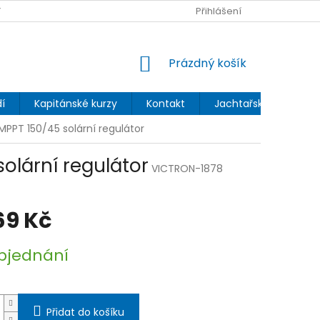
 OCHRANY OSOBNÍCH ÚDAJŮ
Přihlášení
NÁKUPNÍ
Prázdný košík
KOŠÍK
í
Kapitánské kurzy
Kontakt
Jachtařský blog
MPPT 150/45 solární regulátor
olární regulátor
VICTRON-1878
69 Kč
bjednání
Přidat do košíku