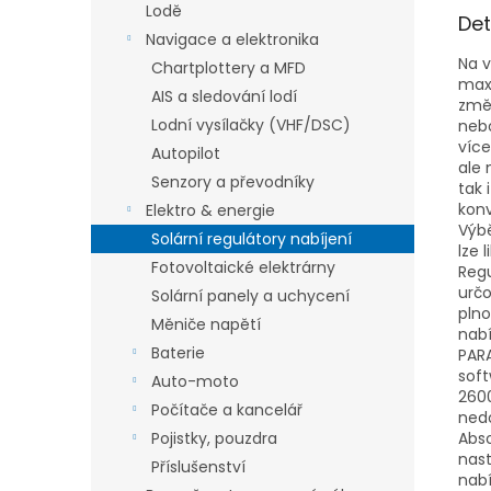
Lodě
Det
Navigace a elektronika
Na v
Chartplottery a MFD
maxi
AIS a sledování lodí
změn
Lodní vysílačky (VHF/DSC)
nebo
více
Autopilot
ale 
Senzory a převodníky
tak 
konv
Elektro & energie
Výbě
Solární regulátory nabíjení
lze 
Fotovoltaické elektrárny
Regu
určo
Solární panely a uchycení
plno
Měniče napětí
nabí
Baterie
PARA
soft
Auto-moto
2600
Počítače a kancelář
nedo
Pojistky, pouzdra
Abso
nast
Příslušenství
nabí