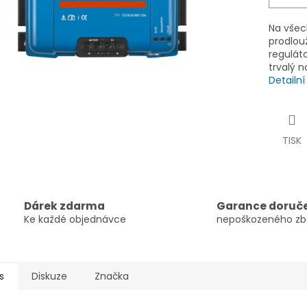
Na všec
prodlouž
regulát
trvalý n
Detailn
TISK
Dárek zdarma
Garance doruč
Ke každé objednávce
nepoškozeného zb
s
Diskuze
Značka