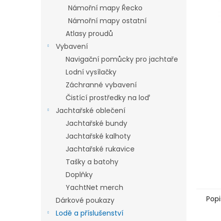
n
Námořní mapy Řecko
e
Námořní mapy ostatní
l
Atlasy proudů
Vybavení
Navigační pomůcky pro jachtaře
Lodní vysílačky
Záchranné vybavení
Čistící prostředky na loď
Jachtařské oblečení
Jachtařské bundy
Jachtařské kalhoty
Jachtařské rukavice
Tašky a batohy
Doplňky
YachtNet merch
Popi
Dárkové poukazy
Lodě a příslušenství