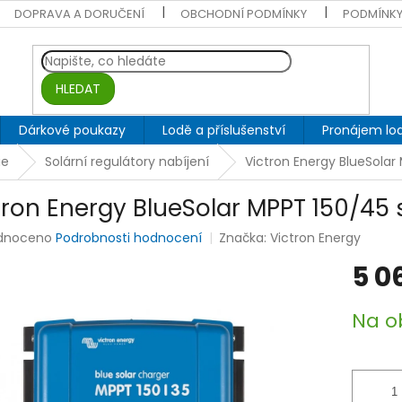
DOPRAVA A DORUČENÍ
OBCHODNÍ PODMÍNKY
PODMÍNKY
HLEDAT
Dárkové poukazy
Lodě a příslušenství
Pronájem lod
ie
Solární regulátory nabíjení
Victron Energy BlueSolar 
tron Energy BlueSolar MPPT 150/45 s
rné
dnoceno
Podrobnosti hodnocení
Značka:
Victron Energy
ení
5 0
tu
Měrná
Na o
cena:
ek.