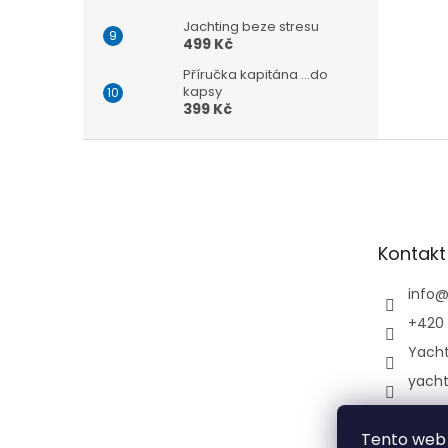
Jachting beze stresu
499 Kč
Příručka kapitána ...do
kapsy
399 Kč
Z
á
p
a
t
Kontakt
í
info
+420 
Yach
yach
Tento web 