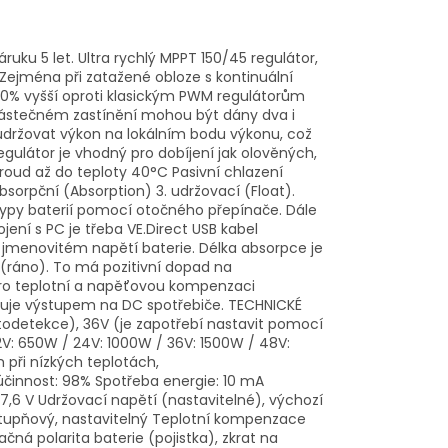
uku 5 let. Ultra rychlý MPPT 150/45 regulátor,
 Zejména při zatažené obloze s kontinuální
 30% vyšší oproti klasickým PWM regulátorům
částečném zastínění mohou být dány dva i
držovat výkon na lokálním bodu výkonu, což
látor je vhodný pro dobíjení jak olověných,
proud až do teploty 40°C Pasivní chlazení
 absorpční (Absorption) 3. udržovací (Float).
ypy baterií pomocí otočného přepínače. Dále
jení s PC je třeba VE.Direct USB kabel
a jmenovitém napětí baterie. Délka absorpce je
(ráno). To má pozitivní dopad na
r pro teplotní a napěťovou kompenzaci
ponuje výstupem na DC spotřebiče. TECHNICKÉ
odetekce), 36V (je zapotřebí nastavit pomocí
2V: 650W / 24V: 1000W / 36V: 1500W / 48V:
při nízkých teplotách,
činnost: 98% Spotřeba energie: 10 mA
57,6 V Udržovací napětí (nastavitelné), výchozí
cestupňový, nastavitelný Teplotní kompenzace
ná polarita baterie (pojistka), zkrat na