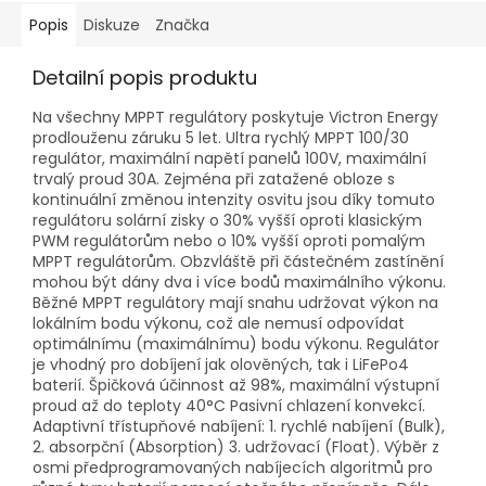
Popis
Diskuze
Značka
Detailní popis produktu
Na všechny MPPT regulátory poskytuje Victron Energy
prodlouženu záruku 5 let. Ultra rychlý MPPT 100/30
regulátor, maximální napětí panelů 100V, maximální
trvalý proud 30A. Zejména při zatažené obloze s
kontinuální změnou intenzity osvitu jsou díky tomuto
regulátoru solární zisky o 30% vyšší oproti klasickým
PWM regulátorům nebo o 10% vyšší oproti pomalým
MPPT regulátorům. Obzvláště při částečném zastínění
mohou být dány dva i více bodů maximálního výkonu.
Běžné MPPT regulátory mají snahu udržovat výkon na
lokálním bodu výkonu, což ale nemusí odpovídat
optimálnímu (maximálnímu) bodu výkonu. Regulátor
je vhodný pro dobíjení jak olověných, tak i LiFePo4
baterií. Špičková účinnost až 98%, maximální výstupní
proud až do teploty 40°C Pasivní chlazení konvekcí.
Adaptivní třístupňové nabíjení: 1. rychlé nabíjení (Bulk),
2. absorpční (Absorption) 3. udržovací (Float). Výběr z
osmi předprogramovaných nabíjecích algoritmů pro