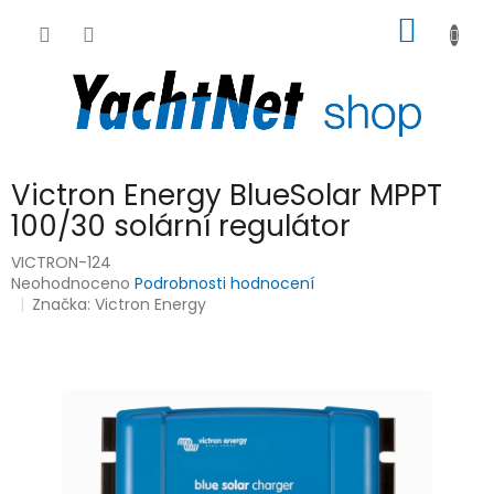
Přejít
NÁKUP
na
obsah
KOŠÍK
Victron Energy BlueSolar MPPT
100/30 solární regulátor
VICTRON-124
Průměrné
Neohodnoceno
Podrobnosti hodnocení
hodnocení
Značka:
Victron Energy
produktu
je
0,0
z
5
hvězdiček.