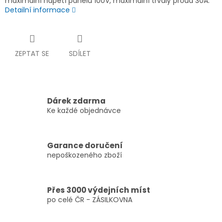
maximální napětí panelů 100V, maximální trvalý proud 30A.
Detailní informace
ZEPTAT SE
SDÍLET
Dárek zdarma
Ke každé objednávce
Garance doručení
nepoškozeného zboží
Přes 3000 výdejních míst
po celé ČR - ZÁSILKOVNA