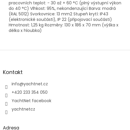
pracovních teplot: - 30 až + 60 °C (plný výstupní výkon
do 40 °C) Vlhkost: 95%, nekondenzující Barva: modrá
(RAL 5012) Svorkovnice: 13 mm2 Stupeň krytí: IP43
(elektronické součásti), IP 22 (připojovací součásti)
Hmotnost: 1,25 kg Rozměry: 130 x 186 x 70 mm (výška x
délka x hloubka)
Z
á
p
a
Kontakt
t
í
info
@
yachtnet.cz
+420 233 354 050
YachtNet facebook
yachtnetcz
Adresa