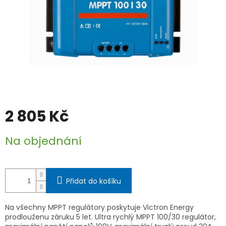
2 805 Kč
Měrná
Na objednání
cena:
Přidat do košíku
Na všechny MPPT regulátory poskytuje Victron Energy
prodlouženu záruku 5 let. Ultra rychlý MPPT 100/30 regulátor,