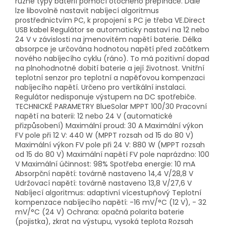
různé typy baterií pomocí otočného přepínače. Dále
lze libovolně nastavit nabíjecí algoritmus
prostřednictvím PC, k propojení s PC je třeba VE.Direct
USB kabel Regulátor se automaticky nastaví na 12 nebo
24 V v závislosti na jmenovitém napětí baterie. Délka
absorpce je určována hodnotou napětí před začátkem
nového nabíjecího cyklu (ráno). To má pozitivní dopad
na plnohodnotné dobití baterie a její životnost. Vnitřní
teplotní senzor pro teplotní a napěťovou kompenzaci
nabíjecího napětí. Určeno pro vertikální instalaci.
Regulátor nedisponuje výstupem na DC spotřebiče.
TECHNICKÉ PARAMETRY BlueSolar MPPT 100/30 Pracovní
napětí na baterii: 12 nebo 24 V (automatické
přizpůsobení) Maximální proud: 30 A Maximální výkon
FV pole při 12 V: 440 W (MPPT rozsah od 15 do 80 V)
Maximální výkon FV pole při 24 V: 880 W (MPPT rozsah
od 15 do 80 V) Maximální napětí FV pole naprázdno: 100
V Maximální účinnost: 98% Spotřeba energie: 10 mA
Absorpční napětí: továrně nastaveno 14,4 V/28,8 V
Udržovací napětí: továrně nastaveno 13,8 V/27,6 V
Nabíjecí algoritmus: adaptivní vícestupňový Teplotní
kompenzace nabíjecího napětí: -16 mV/°C (12 V), - 32
mV/°C (24 V) Ochrana: opačná polarita baterie
(pojistka), zkrat na výstupu, vysoká teplota Rozsah