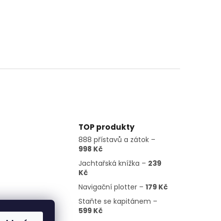
TOP produkty
888 přístavů a zátok –
998 Kč
Jachtařská knížka –
239
Kč
Navigační plotter –
179 Kč
Staňte se kapitánem –
599 Kč