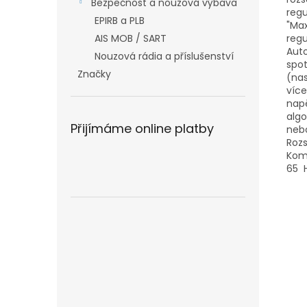
Bezpečnost a nouzová výbava
regu
EPIRB a PLB
"Max
AIS MOB / SART
regu
Auto
Nouzová rádia a příslušenství
spot
Značky
(nas
více
napě
algo
Přijímáme online platby
nebo
Rozs
Komu
65 