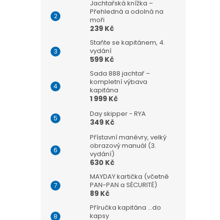
Jachtařská knížka –
Přehledná a odolná na
moři
239 Kč
Staňte se kapitánem, 4.
vydání
599 Kč
Sada 888 jachtař –
kompletní výbava
kapitána
1 999 Kč
Day skipper - RYA
349 Kč
Přístavní manévry, velký
obrazový manuál (3.
vydání)
630 Kč
MAYDAY kartička (včetně
PAN-PAN a SÉCURITÉ)
89 Kč
Příručka kapitána ...do
kapsy