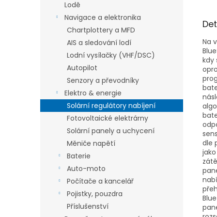
Lodě
Navigace a elektronika
Det
Chartplottery a MFD
Na v
AIS a sledování lodí
Blue
Lodní vysílačky (VHF/DSC)
kdy 
Autopilot
opro
prog
Senzory a převodníky
bate
Elektro & energie
násl
Solární regulátory nabíjení
algo
bat
Fotovoltaické elektrárny
odpo
Solární panely a uchycení
sens
dle 
Měniče napětí
jako
Baterie
zátě
Auto-moto
pane
nabí
Počítače a kancelář
přeh
Pojistky, pouzdra
Blue
Příslušenství
pane
rozs