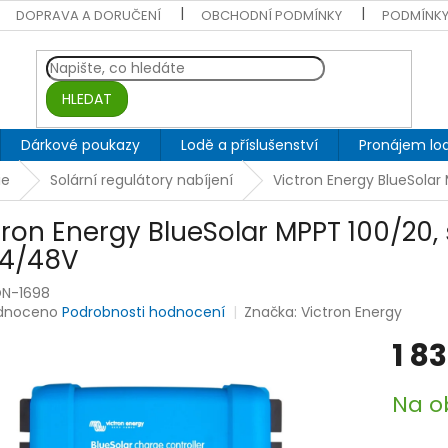
DOPRAVA A DORUČENÍ
OBCHODNÍ PODMÍNKY
PODMÍNKY
HLEDAT
Dárkové poukazy
Lodě a příslušenství
Pronájem lod
ie
Solární regulátory nabíjení
Victron Energy BlueSolar
tron Energy BlueSolar MPPT 100/20, 
24/48V
N-1698
rné
dnoceno
Podrobnosti hodnocení
Značka:
Victron Energy
ení
1 8
tu
Měrná
Na o
cena:
ek.