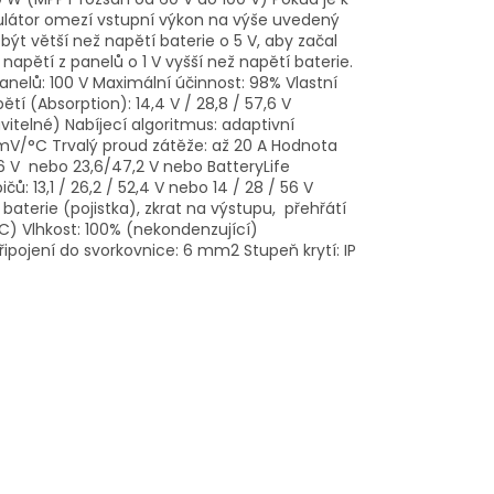
gulátor omezí vstupní výkon na výše uvedený
ýt větší než napětí baterie o 5 V, aby začal
e napětí z panelů o 1 V vyšší než napětí baterie.
anelů: 100 V Maximální účinnost: 98% Vlastní
tí (Absorption): 14,4 V / 28,8 / 57,6 V
avitelné) Nabíjecí algoritmus: adaptivní
mV/°C Trvalý proud zátěže: až 20 A Hodnota
3,6 V nebo 23,6/47,2 V nebo BatteryLife
: 13,1 / 26,2 / 52,4 V nebo 14 / 28 / 56 V
aterie (pojistka), zkrat na výstupu, přehřátí
C) Vlhkost: 100% (nekondenzující)
ipojení do svorkovnice: 6 mm2 Stupeň krytí: IP