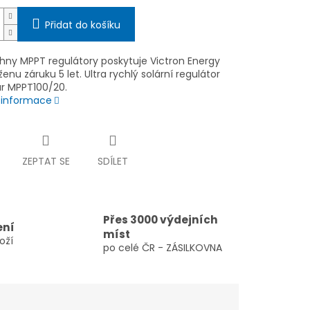
Přidat do košíku
hny MPPT regulátory poskytuje Victron Energy
enu záruku 5 let. Ultra rychlý solární regulátor
ar MPPT100/20.
í informace
ZEPTAT SE
SDÍLET
Přes 3000 výdejních
ení
míst
oží
po celé ČR - ZÁSILKOVNA