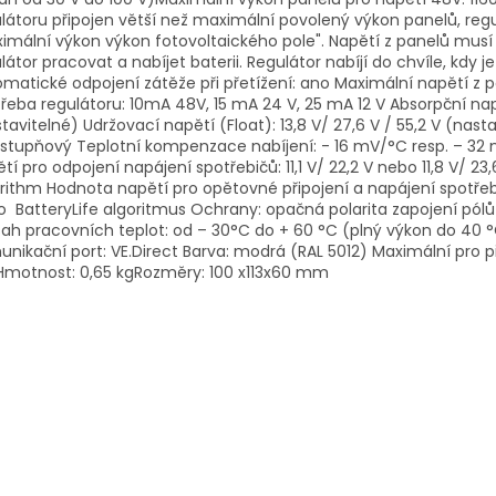
látoru připojen větší než maximální povolený výkon panelů, re
imální výkon výkon fotovoltaického pole". Napětí z panelů musí b
látor pracovat a nabíjet baterii. Regulátor nabíjí do chvíle, kdy j
matické odpojení zátěže při přetížení: ano Maximální napětí z p
řeba regulátoru: 10mA 48V, 15 mA 24 V, 25 mA 12 V Absorpční napě
tavitelné) Udržovací napětí (Float): 13,8 V/ 27,6 V / 55,2 V (nast
stupňový Teplotní kompenzace nabíjení: - 16 mV/°C resp. – 32 
tí pro odpojení napájení spotřebičů: 11,1 V/ 22,2 V nebo 11,8 V/ 2
rithm Hodnota napětí pro opětovné připojení a napájení spotřebičů
 BatteryLife algoritmus Ochrany: opačná polarita zapojení pólů b
ah pracovních teplot: od – 30°C do + 60 °C (plný výkon do 40 °
nikační port: VE.Direct Barva: modrá (RAL 5012) Maximální pro př
Hmotnost: 0,65 kgRozměry: 100 x113x60 mm