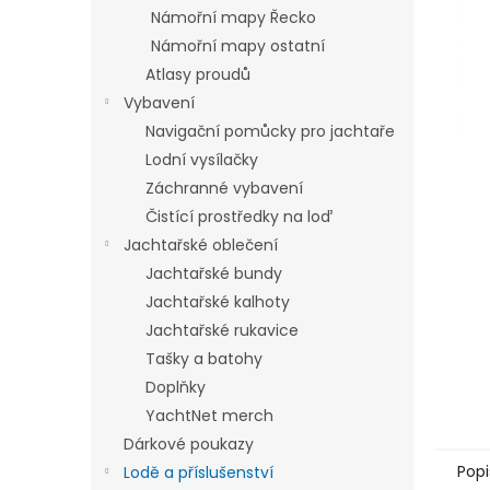
n
Námořní mapy Řecko
e
Námořní mapy ostatní
l
Atlasy proudů
Vybavení
Navigační pomůcky pro jachtaře
Lodní vysílačky
Záchranné vybavení
Čistící prostředky na loď
Jachtařské oblečení
Jachtařské bundy
Jachtařské kalhoty
Jachtařské rukavice
Tašky a batohy
Doplňky
YachtNet merch
Dárkové poukazy
Popi
Lodě a příslušenství