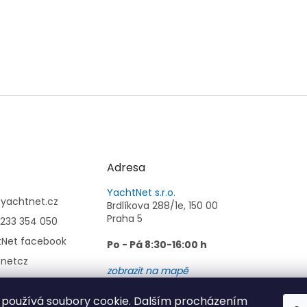
Adresa
YachtNet s.r.o.
@
yachtnet.cz
Brdlíkova 288/1e, 150 00
Praha 5
233 354 050
tNet facebook
Po - Pá 8:30-16:00 h
tnetcz
zobrazit na mapě
používá soubory cookie. Dalším procházením