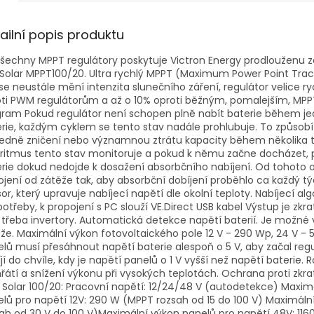
ailní popis produktu
šechny MPPT regulátory poskytuje Victron Energy prodlouženu záru
Solar MPPT100/20. Ultra rychlý MPPT (Maximum Power Point Track
se neustále mění intenzita slunečního záření, regulátor velice ry
ti PWM regulátorům a až o 10% oproti běžným, pomalejším, MPPT 
ram Pokud regulátor není schopen plně nabít baterie během j
rie, každým cyklem se tento stav nadále prohlubuje. To způsobí 
edně zničení nebo významnou ztrátu kapacity během několika t
ritmus tento stav monitoruje a pokud k němu začne docházet, 
erie dokud nedojde k dosažení absorbčního nabíjení. Od tohot
jení od zátěže tak, aby absorbční dobíjení proběhlo ca každý týd
or, který upravuje nabíjecí napětí dle okolní teploty. Nabíjecí
potřeby, k propojení s PC slouží VE.Direct USB kabel Výstup je z
 třeba invertory. Automatická detekce napětí baterií. Je možné v
že. Maximální výkon fotovoltaického pole 12 V - 290 Wp, 24 V - 
lů musí přesáhnout napětí baterie alespoň o 5 V, aby začal regul
jí do chvíle, kdy je napětí panelů o 1 V vyšší než napětí baterie
řátí a snížení výkonu při vysokých teplotách. Ochrana proti zk
 Solar 100/20: Pracovní napětí: 12/24/48 V (autodetekce) Maxim
lů pro napětí 12V: 290 W (MPPT rozsah od 15 do 100 V) Maximál
ah od 30 V do 100 V)Maximální výkon panelů pro napětí 48V: 116