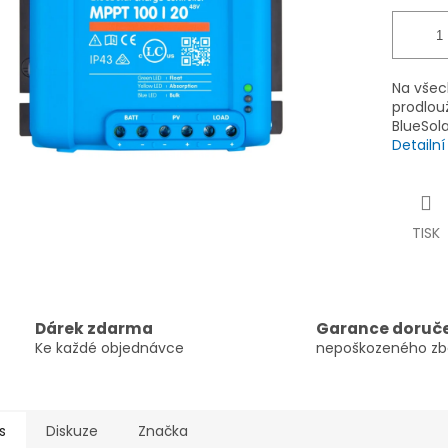
Na všec
prodlouž
BlueSol
Detailn
TISK
Dárek zdarma
Garance doruč
Ke každé objednávce
nepoškozeného zb
s
Diskuze
Značka