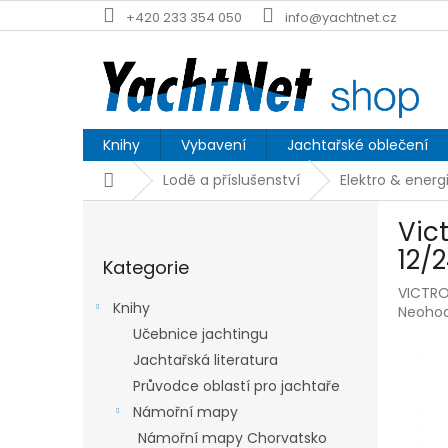
Přejít
+420 233 354 050
info@yachtnet.cz
na
obsah
Knihy
Vybavení
Jachtařské oblečení
Domů
Lodě a příslušenství
Elektro & energ
P
Vic
o
Přeskočit
s
12/
Kategorie
kategorie
t
VICTRO
r
Knihy
Průmě
Neoho
a
hodnoc
Učebnice jachtingu
n
produk
Jachtařská literatura
n
je
í
Průvodce oblastí pro jachtaře
0,0
p
z
Námořní mapy
5
a
Námořní mapy Chorvatsko
hvězdič