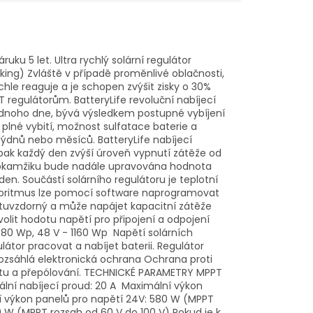
ku 5 let. Ultra rychlý solární regulátor
ing) Zvláště v případě proměnlivé oblačnosti,
chle reaguje a je schopen zvýšit zisky o 30%
regulátorům. BatteryLife revoluční nabíjecí
ednoho dne, bývá výsledkem postupné vybíjení
plné vybití, možnost sulfatace baterie a
ýdnů nebo měsíců. BatteryLife nabíjecí
pak každý den zvýší úroveň vypnutí zátěže od
o okamžiku bude nadále upravována hodnota
en. Součástí solárního regulátoru je teplotní
 algoritmus lze pomocí software naprogramovat
kratuvzdorný a může napájet kapacitní zátěže
olit hodotu napětí pro připojení a odpojení
580 Wp, 48 V - 1160 Wp Napětí solárních
átor pracovat a nabíjet baterii. Regulátor
. Rozsáhlá elektronická ochrana Ochrana proti
ratu a přepólování. TECHNICKÉ PARAMETRY MPPT
ální nabíjecí proud: 20 A Maximální výkon
ní výkon panelů pro napětí 24V: 580 W (MPPT
0 W (MPPT rozsah od 60 V do 100 V) Pokud je k