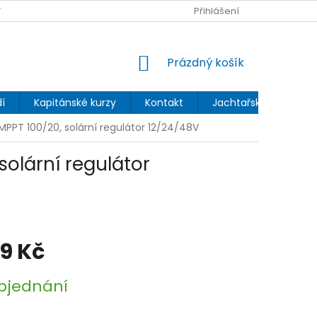
 OCHRANY OSOBNÍCH ÚDAJŮ
Přihlášení
NÁKUPNÍ
Prázdný košík
KOŠÍK
í
Kapitánské kurzy
Kontakt
Jachtařský blog
 MPPT 100/20, solární regulátor 12/24/48V
solární regulátor
39 Kč
bjednání