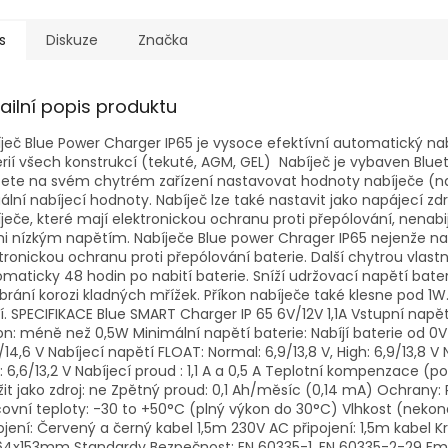
s
Diskuze
Značka
ailní popis produktu
ječ Blue Power Charger IP65 je vysoce efektívní automatický nab
rií všech konstrukcí (tekuté, AGM, GEL) Nabíječ je vybaven Blue
te na svém chytrém zařízení nastavovat hodnoty nabíječe (napě
ální nabíjecí hodnoty. Nabíječ lze také nastavit jako napájecí zdr
ječe, které mají elektronickou ochranu proti přepólování, nenabi
i nízkým napětím. Nabíječe Blue power Chrager IP65 nejenže nabijí
tronickou ochranu proti přepólování baterie. Další chytrou vlas
maticky 48 hodin po nabití baterie. Sníží udržovací napětí bate
brání korozi kladných mřížek. Příkon nabíječe také klesne pod 1
í. SPECIFIKACE Blue SMART Charger IP 65 6V/12V 1,1A Vstupní nap
on: méně než 0,5W Minimální napětí baterie: Nabíjí baterie od 0V 
/14,6 V Nabíjecí napětí FLOAT: Normal: 6,9/13,8 V, High: 6,9/13,8 V
: 6,6/13,2 V Nabíjecí proud : 1,1 A a 0,5 A Teplotní kompenzace 
it jako zdroj: ne Zpětný proud: 0,1 Ah/měsíc (0,14 mA) Ochrany: 
ovní teploty: -30 to +50°C (plný výkon do 30°C) Vlhkost (nekon
ojení: Červený a černý kabel 1,5m 230V AC připojení: 1,5m kabel Kr
4x153mm Standardy Bezpečnost: EN 60335-1, EN 60335-2-29 Emis