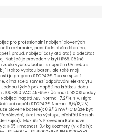
íječ pro profesionální nabíjení olověných
tooth rozhraním, prostřednictvím kterého,
tí, proud, nabíjecí časy atd atd) a odečítat
oj. Nabíječ je proveden v krytí IP65. Běžně
jí zcela vybitou baterii s napětím 0V nebo s
 i takto vybitou baterii, ale také mají
tností je program STORAGE. Ten se spustí
rie, čímž zcela zamezí odpařování elektrolytu
W. Jednou týdně pak napětí na krátkou dobu
ětí : 100-250 VAC 45-65Hz Účinnost: 82%Standby
Nabíjecí napětí ABS: Normal: 7,2/14,4 V, High:
 Nabíjecí napětí STORAGE: Normal: 6,6/13,2 V,
(pouze olověné baterie): 0,8/16 mV/°C Může být
Přepólování, zkrat na výstupu, přehřátí Rozsah
denzující): Max 95 % Provedení Bateriové
ytí: IP65 Hmotnost: 0,4kg Rozměry (v x š x h):
e: EN 55014-1, EN 61000-6-3, EN 61000-3-2