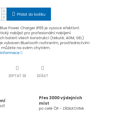
Přidat do košíku
Blue Power Charger IP65 je vysoce efektívní
ický nabíječ pro profesionální nabíjení
ch baterií všech konstrukcí (tekuté, AGM, GEL)
 je vybaven Bluetooth rozhraním, prostřednictvím
, můžete na svém chytrém.
í informace
ZEPTAT SE
SDÍLET
Přes 3000 výdejních
ení
míst
oží
po celé ČR - ZÁSILKOVNA