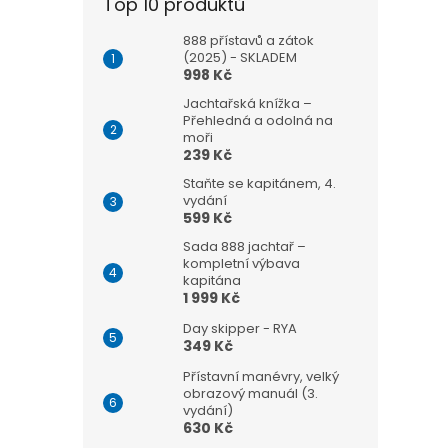
Top 10 produktů
888 přístavů a zátok
(2025) - SKLADEM
998 Kč
Jachtařská knížka –
Přehledná a odolná na
moři
239 Kč
Staňte se kapitánem, 4.
vydání
599 Kč
Sada 888 jachtař –
kompletní výbava
kapitána
1 999 Kč
Day skipper - RYA
349 Kč
Přístavní manévry, velký
obrazový manuál (3.
vydání)
630 Kč