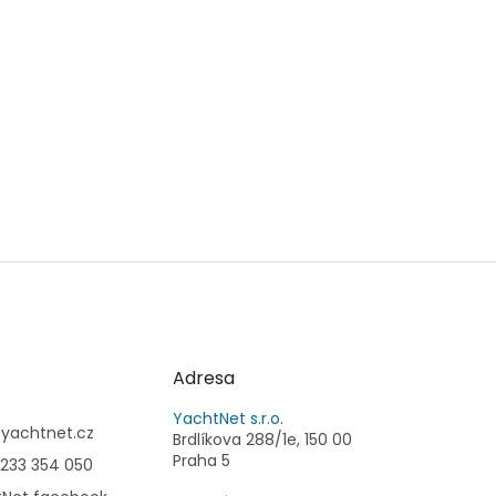
Adresa
YachtNet s.r.o.
@
yachtnet.cz
Brdlíkova 288/1e, 150 00
Praha 5
233 354 050