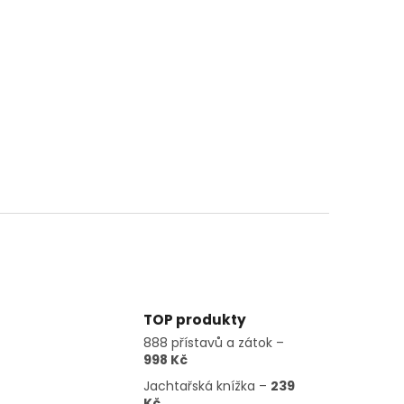
TOP produkty
888 přístavů a zátok –
998 Kč
Jachtařská knížka –
239
Kč