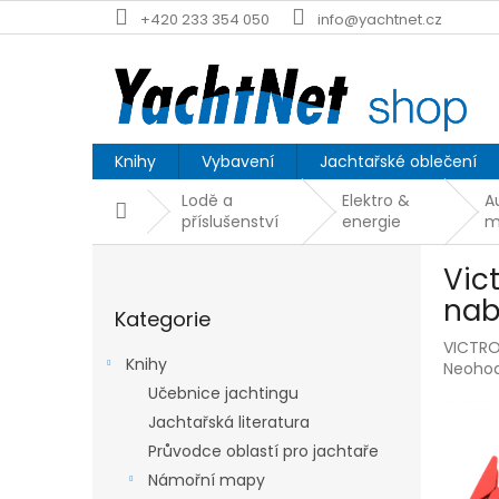
Přejít
+420 233 354 050
info@yachtnet.cz
na
obsah
Knihy
Vybavení
Jachtařské oblečení
Lodě a
Elektro &
A
Domů
příslušenství
energie
m
P
Vic
o
Přeskočit
s
nab
Kategorie
kategorie
t
VICTR
r
Knihy
Průmě
Neoho
a
hodnoc
Učebnice jachtingu
n
produk
Jachtařská literatura
n
je
í
Průvodce oblastí pro jachtaře
0,0
p
z
Námořní mapy
5