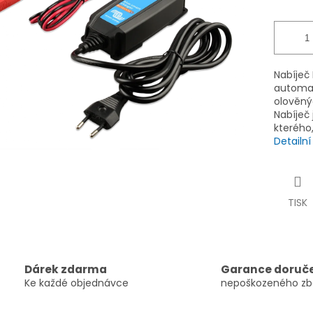
ek.
Nabíječ 
automat
olověný
Nabíječ
kterého
Detailn
TISK
Dárek zdarma
Garance doruč
Ke každé objednávce
nepoškozeného zb