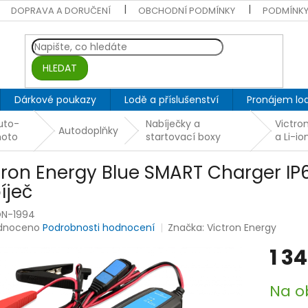
DOPRAVA A DORUČENÍ
OBCHODNÍ PODMÍNKY
PODMÍNKY
HLEDAT
Dárkové poukazy
Lodě a příslušenství
Pronájem lod
uto-
Nabíječky a
Victron
Autodoplňky
oto
startovací boxy
a Li-io
tron Energy Blue SMART Charger IP65 
íječ
ON-1994
rné
dnoceno
Podrobnosti hodnocení
Značka:
Victron Energy
ení
1 3
tu
Měrná
Na o
cena: