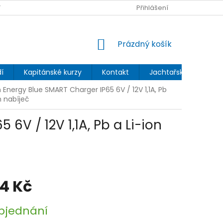
 OCHRANY OSOBNÍCH ÚDAJŮ
Přihlášení
NÁKUPNÍ
Prázdný košík
KOŠÍK
í
Kapitánské kurzy
Kontakt
Jachtařský blog
 Energy Blue SMART Charger IP65 6V / 12V 1,1A, Pb
n nabíječ
6V / 12V 1,1A, Pb a Li-ion
44 Kč
bjednání