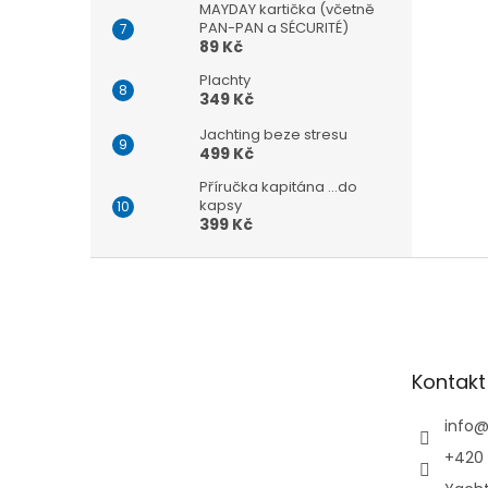
MAYDAY kartička (včetně
PAN-PAN a SÉCURITÉ)
89 Kč
Plachty
349 Kč
Jachting beze stresu
499 Kč
Příručka kapitána ...do
kapsy
399 Kč
Z
á
p
a
t
Kontakt
í
info
+420 