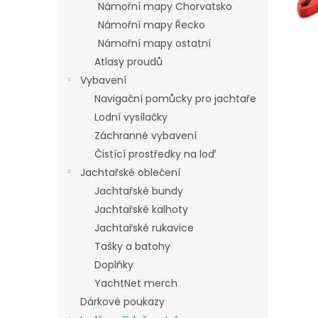
a
Námořní mapy Chorvatsko
hvězdič
n
Námořní mapy Řecko
e
Námořní mapy ostatní
l
Atlasy proudů
Vybavení
Navigační pomůcky pro jachtaře
Lodní vysílačky
Záchranné vybavení
Čistící prostředky na loď
Jachtařské oblečení
Jachtařské bundy
Jachtařské kalhoty
Jachtařské rukavice
Tašky a batohy
Doplňky
YachtNet merch
Dárkové poukazy