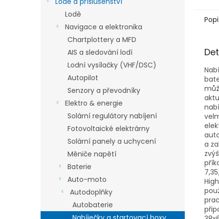
Lodě a příslušenství
Lodě
Popi
Navigace a elektronika
Chartplottery a MFD
Det
AIS a sledování lodí
Lodní vysílačky (VHF/DSC)
Nabí
Autopilot
bate
může
Senzory a převodníky
aktu
Elektro & energie
nabí
Solární regulátory nabíjení
velm
elek
Fotovoltaické elektrárny
auto
Solární panely a uchycení
a za
zvýš
Měniče napětí
přík
Baterie
7,35
Auto-moto
High
použ
Autodoplňky
prac
Autobaterie
přip
Nabíječky a startovací boxy
38x6