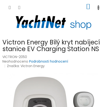
Přejít
NÁKUP
na
obsah
KOŠÍK
Victron Energy Bílý kryt nabíjecí
stanice EV Charging Station NS
VICTRON-2050
Průměrné
Neohodnoceno
Podrobnosti hodnocení
hodnocení
Značka:
Victron Energy
produktu
je
0,0
z
5
hvězdiček.