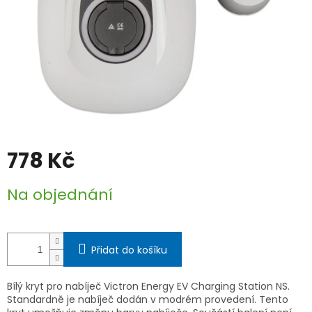
778 Kč
Měrná
Na objednání
cena:
Přidat do košíku
Bílý kryt pro nabíječ Victron Energy EV Charging Station NS.
Standardně je nabíječ dodán v modrém provedení. Tento