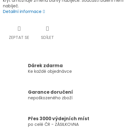
kryt umožňuje změnu barvy nabíječe. Součástí balení není
nabíječ.
Detailní informace
ZEPTAT SE
SDÍLET
Dárek zdarma
Ke každé objednávce
Garance doručení
nepoškozeného zboží
Přes 3000 výdejních míst
po celé ČR - ZÁSILKOVNA