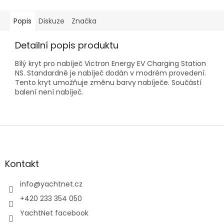
Popis
Diskuze
Značka
Detailní popis produktu
Bílý kryt pro nabíječ Victron Energy EV Charging Station
NS. Standardně je nabíječ dodán v modrém provedení.
Tento kryt umožňuje změnu barvy nabíječe. Součástí
balení není nabíječ.
Z
á
p
a
Kontakt
t
í
info
@
yachtnet.cz
+420 233 354 050
YachtNet facebook