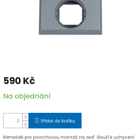
590 Kč
Měrná
Na objednání
cena:
Přidat do košíku
Rámeček pro povrchovou montáž na zeď. Slouží k uchycení