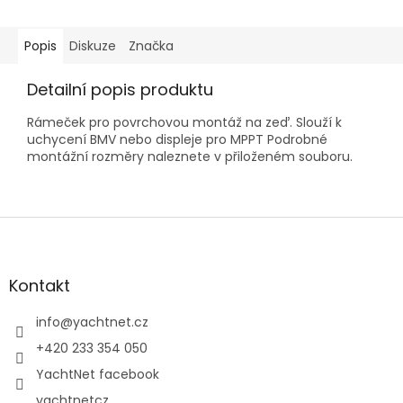
Popis
Diskuze
Značka
Detailní popis produktu
Rámeček pro povrchovou montáž na zeď. Slouží k
uchycení BMV nebo displeje pro MPPT Podrobné
montážní rozměry naleznete v přiloženém souboru.
Z
á
p
a
Kontakt
t
í
info
@
yachtnet.cz
+420 233 354 050
YachtNet facebook
yachtnetcz