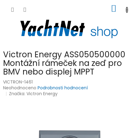
Přejít
NÁKUP
na
obsah
KOŠÍK
Victron Energy ASS050500000
Montážní rámeček na zeď pro
BMV nebo displej MPPT
VICTRON-1461
Průměrné
Neohodnoceno
Podrobnosti hodnocení
hodnocení
Značka:
Victron Energy
produktu
je
0,0
z
5
hvězdiček.