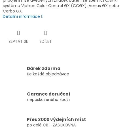
připojení níže uvedených značek baterií se sběrnicí CAN k
systému Victron Color Control GX (CCGX), Venus GX nebo
Cerbo GX.
Detailní informace
ZEPTAT SE
SDÍLET
Dárek zdarma
Ke každé objednávce
Garance doručení
nepoškozeného zboží
Přes 3000 výdejních míst
po celé ČR - ZÁSILKOVNA