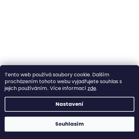
Tento web používá soubory cookie. Dalším
procházením tohoto webu vyjadřujete souhlas s
jejich používáním.. Více informací
zde
.
Vytvořil Shoptet
Nastavení
Copyright 2026
YachtNet shop
. Všechna práva
Souhlasím
vyhrazena.