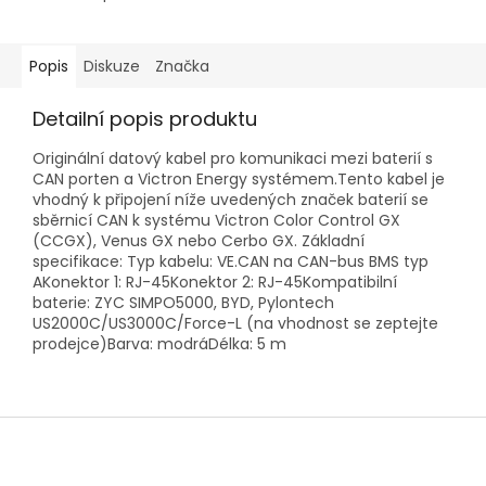
Popis
Diskuze
Značka
Detailní popis produktu
Originální datový kabel pro komunikaci mezi baterií s
CAN porten a Victron Energy systémem.Tento kabel je
vhodný k připojení níže uvedených značek baterií se
sběrnicí CAN k systému Victron Color Control GX
(CCGX), Venus GX nebo Cerbo GX. Základní
specifikace: Typ kabelu: VE.CAN na CAN-bus BMS typ
AKonektor 1: RJ-45Konektor 2: RJ-45Kompatibilní
baterie: ZYC SIMPO5000, BYD, Pylontech
US2000C/US3000C/Force-L (na vhodnost se zeptejte
prodejce)Barva: modráDélka: 5 m
Z
á
p