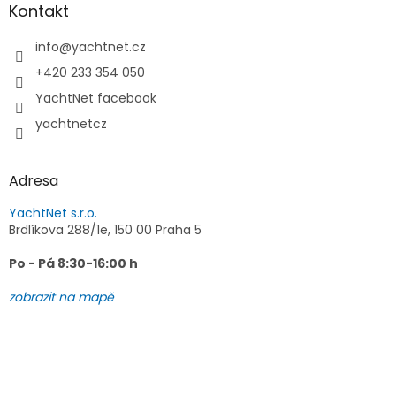
a
Kontakt
t
í
info
@
yachtnet.cz
+420 233 354 050
YachtNet facebook
yachtnetcz
Adresa
YachtNet s.r.o.
Brdlíkova 288/1e, 150 00 Praha 5
Po - Pá 8:30-16:00 h
zobrazit na mapě