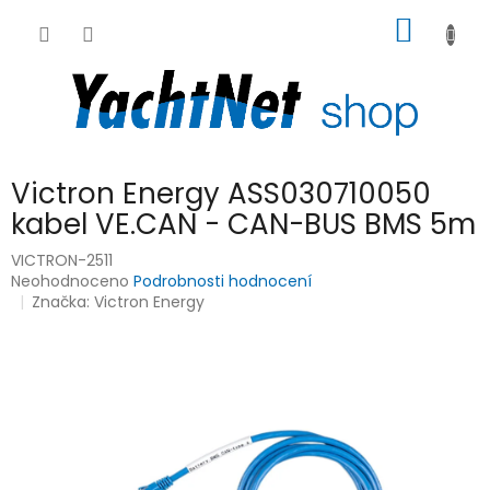
Přejít
NÁKUP
na
obsah
KOŠÍK
Victron Energy ASS030710050
kabel VE.CAN - CAN-BUS BMS 5m
VICTRON-2511
Průměrné
Neohodnoceno
Podrobnosti hodnocení
hodnocení
Značka:
Victron Energy
produktu
je
0,0
z
5
hvězdiček.