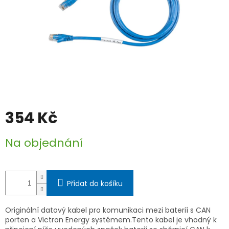
354 Kč
Měrná
Na objednání
cena:
Přidat do košíku
Originální datový kabel pro komunikaci mezi baterií s CAN
porten a Victron Energy systémem.Tento kabel je vhodný k