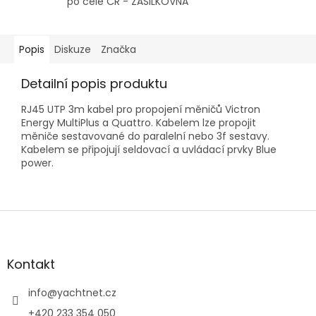
po celé ČR - ZÁSILKOVNA
Popis
Diskuze
Značka
Detailní popis produktu
RJ45 UTP 3m kabel pro propojení měničů Victron
Energy MultiPlus a Quattro. Kabelem lze propojit
měniče sestavované do paralelní nebo 3f sestavy.
Kabelem se připojují seldovací a uvládací prvky Blue
power.
Z
á
p
a
Kontakt
t
í
info
@
yachtnet.cz
+420 233 354 050