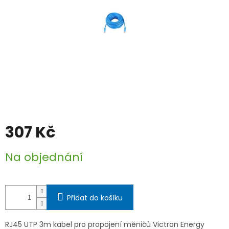
307 Kč
Měrná
Na objednání
cena:
Přidat do košíku
RJ45 UTP 3m kabel pro propojení měničů Victron Energy