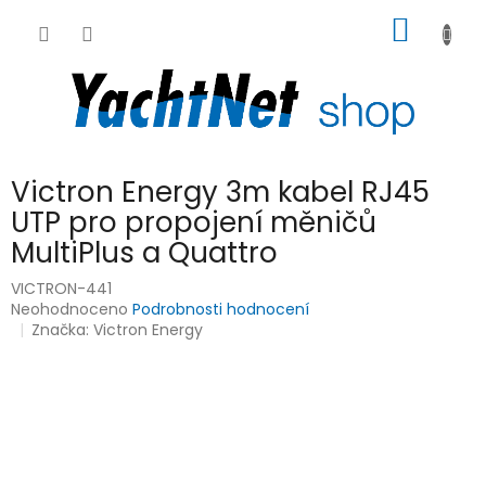
Přejít
NÁKUP
na
obsah
KOŠÍK
Victron Energy 3m kabel RJ45
UTP pro propojení měničů
MultiPlus a Quattro
VICTRON-441
Průměrné
Neohodnoceno
Podrobnosti hodnocení
hodnocení
Značka:
Victron Energy
produktu
je
0,0
z
5
hvězdiček.