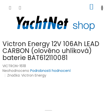
Přejít
NÁKUP
na
obsah
KOŠÍK
Victron Energy 12V 106Ah LEAD
CARBON (olověno uhlíková)
baterie BAT612110081
VICTRON-1618
Průměrné
Neohodnoceno
Podrobnosti hodnocení
hodnocení
Značka:
Victron Energy
produktu
je
0,0
z
5
hvězdiček.