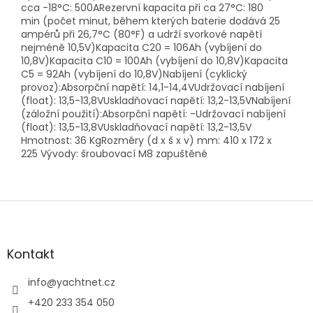
cca -18°C: 500ARezervní kapacita při ca 27°C: 180
min (počet minut, během kterých baterie dodává 25
ampérů při 26,7°C (80°F) a udrží svorkové napětí
nejméně 10,5V)Kapacita C20 = 106Ah (vybíjení do
10,8V)Kapacita C10 = 100Ah (vybíjení do 10,8V)Kapacita
C5 = 92Ah (vybíjení do 10,8V)Nabíjení (cyklický
provoz):Absorpční napětí: 14,1-14,4VUdržovací nabíjení
(float): 13,5-13,8VUskladňovací napětí: 13,2-13,5VNabíjení
(záložní použití):Absorpční napětí: -Udržovací nabíjení
(float): 13,5-13,8VUskladňovací napětí: 13,2-13,5V
Hmotnost: 36 KgRozměry (d x š x v) mm: 410 x 172 x
225 Vývody: šroubovací M8 zapuštěné
Z
á
p
a
Kontakt
t
í
info
@
yachtnet.cz
+420 233 354 050