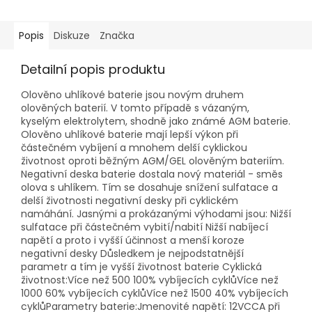
Popis
Diskuze
Značka
Detailní popis produktu
Olověno uhlíkové baterie jsou novým druhem
olověných baterií. V tomto případě s vázaným,
kyselým elektrolytem, shodně jako známé AGM baterie.
Olověno uhlíkové baterie mají lepší výkon při
částečném vybíjení a mnohem delší cyklickou
životnost oproti běžným AGM/GEL olověným bateriím.
Negativní deska baterie dostala nový materiál - směs
olova s uhlíkem. Tím se dosahuje snížení sulfatace a
delší životnosti negativní desky při cyklickém
namáhání. Jasnými a prokázanými výhodami jsou: Nižší
sulfatace při částečném vybití/nabití Nižší nabíjecí
napětí a proto i vyšší účinnost a menší koroze
negativní desky Důsledkem je nejpodstatnější
parametr a tím je vyšší životnost baterie Cyklická
životnost:Více než 500 100% vybíjecích cyklůVíce než
1000 60% vybíjecích cyklůVíce než 1500 40% vybíjecích
cyklůParametry baterie:Jmenovité napětí: 12VCCA při