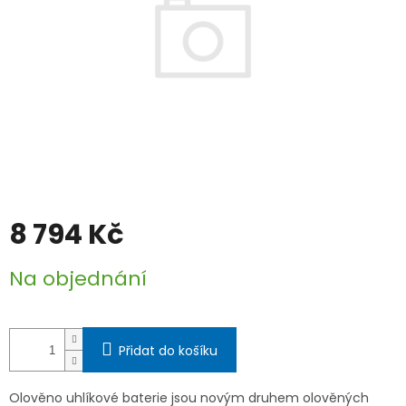
8 794 Kč
Měrná
Na objednání
cena:
Přidat do košíku
Olověno uhlíkové baterie jsou novým druhem olověných