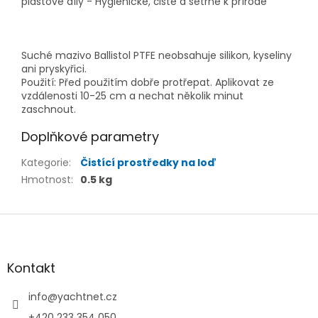
plastové díly - Hygienické, čisté a šetrné k přírodě
Suché mazivo Ballistol PTFE neobsahuje silikon, kyseliny
ani pryskyřici.
Použití: Před použitím dobře protřepat. Aplikovat ze
vzdálenosti 10-25 cm a nechat několik minut
zaschnout.
Doplňkové parametry
Kategorie
:
Čistící prostředky na loď
Hmotnost
:
0.5 kg
Z
á
p
a
Kontakt
t
í
info
@
yachtnet.cz
+420 233 354 050