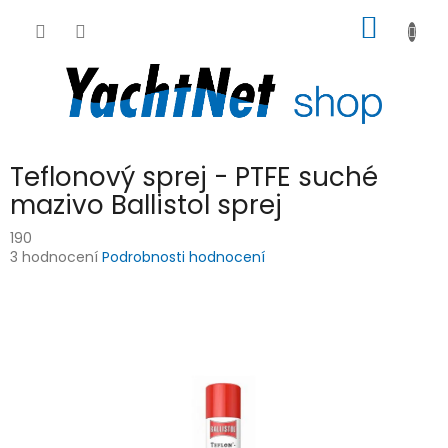
Přejít
NÁKUP
na
obsah
KOŠÍK
Teflonový sprej - PTFE suché
mazivo Ballistol sprej
190
Průměrné
3 hodnocení
Podrobnosti hodnocení
hodnocení
produktu
je
5,0
z
5
hvězdiček.