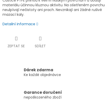
Částice PTFE přilnou k velmi hladkým povrchům a dodají
materiálu účinnou kluznou aktivitu. Na ošetřeném povrchu
neulpívají nečistoty ani prach. Nevznikají ani žádné rušivé
mazací kaly.
Detailní informace
ZEPTAT SE
SDÍLET
Dárek zdarma
Ke každé objednávce
Garance doručení
nepoškozeného zboží