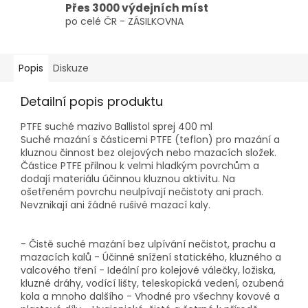
Přes 3000 výdejních míst
po celé ČR - ZÁSILKOVNA
Popis
Diskuze
Detailní popis produktu
PTFE suché mazivo Ballistol sprej 400 ml
Suché mazání s částicemi PTFE (teflon) pro mazání a
kluznou činnost bez olejových nebo mazacích složek.
Částice PTFE přilnou k velmi hladkým povrchům a
dodají materiálu účinnou kluznou aktivitu. Na
ošetřeném povrchu neulpívají nečistoty ani prach.
Nevznikají ani žádné rušivé mazací kaly.
- Čistě suché mazání bez ulpívání nečistot, prachu a
mazacích kalů - Účinné snížení statického, kluzného a
valcového tření - Ideální pro kolejové válečky, ložiska,
kluzné dráhy, vodící lišty, teleskopická vedení, ozubená
kola a mnoho dalšího - Vhodné pro všechny kovové a