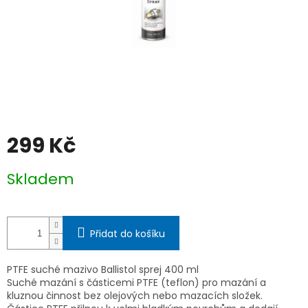
299 Kč
Měrná
Skladem
cena:
Přidat do košíku
PTFE suché mazivo Ballistol sprej 400 ml
Suché mazání s částicemi PTFE (teflon) pro mazání a
kluznou činnost bez olejových nebo mazacích složek.