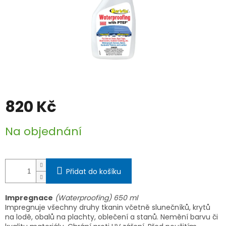
820 Kč
Měrná
Na objednání
cena:
Přidat do košíku
Impregnace
(Waterproofing) 650 ml
Impregnuje všechny druhy tkanin včetně slunečníků, krytů
na lodě, obalů na plachty, oblečení a stanů. Nemění barvu či