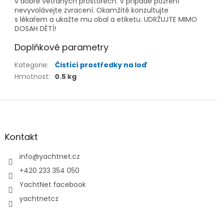
v dobře větraných prostorech. V případě pozření
nevyvolávejte zvracení. Okamžitě konzultujte
s lékařem a ukažte mu obal a etiketu. UDRŽUJTE MIMO
DOSAH DĚTÍ!
Doplňkové parametry
Kategorie
:
Čistící prostředky na loď
Hmotnost
:
0.5 kg
Z
á
p
a
Kontakt
t
í
info
@
yachtnet.cz
+420 233 354 050
YachtNet facebook
yachtnetcz