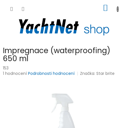
Přejít
NÁKUP
na
obsah
KOŠÍK
Impregnace (waterproofing)
650 ml
153
Průměrné
1 hodnocení
Podrobnosti hodnocení
Značka:
Star brite
hodnocení
produktu
je
5,0
z
5
hvězdiček.