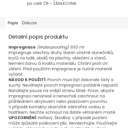
po celé ČR - ZÁSILKOVNA
Popis
Diskuze
Detailní popis produktu
Impregnace
(Waterproofing) 650 ml
Impregnuje všechny druhy tkanin včetně slunečníků,
krytů na lodě, obalů na plachty, oblečení a stanů.
Nemění barvu či kvalitu materiálu. Chrání proti UV
záření. Před použitím impregnace je nutné materiál
vyčistit.
NÁVOD K POUŽITÍ:
Povrch musí být dokonale čistý a
suchý. Neváhejte povrch impregnací pořádně napustit.
Nanášejte pouze na vnější stranu látek. Pozor, abyste
impregnaci nenanesli a nenechali zaschnout na
průhledném akrylovém nebo plastovém povrchu.
V případě kontaktu okamžitě odstraňte vodou a
hadříkem. Nechte schnout na dobře větraném místě.
UPOZORNĚNÍ:
Hořlavý. Škodlivý: v případě pozření
může způsobit poškození plic. Nevdechujte. Používejte