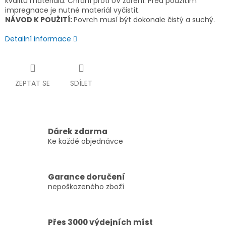
kvalitu materiálu. Chrání proti UV záření. Před použitím
impregnace je nutné materiál vyčistit.
NÁVOD K POUŽITÍ:
Povrch musí být dokonale čistý a suchý.
Detailní informace
ZEPTAT SE
SDÍLET
Dárek zdarma
Ke každé objednávce
Garance doručení
nepoškozeného zboží
Přes 3000 výdejních míst